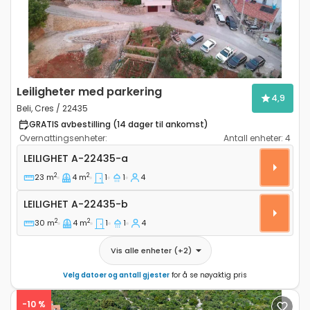
Leiligheter med parkering
4,9
Beli, Cres / 22435
GRATIS avbestilling (14 dager til ankomst)
Overnattingsenheter:
Antall enheter:
4
Ettroms leilighet Beli, Cres A-22435-a
LEILIGHET
A-22435-a
2
2
23 m
4 m
1
1
4
Leilighet A-22435-b
LEILIGHET
A-22435-b
2
2
30 m
4 m
1
1
4
Vis alle enheter
(+
2
)
Velg datoer og antall gjester
for å se nøyaktig pris
-10 %