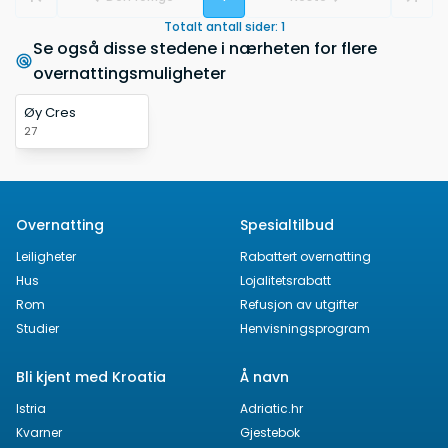
Totalt antall sider
:
1
Se også disse stedene i nærheten for flere
overnattingsmuligheter
Øy Cres
27
Overnatting
Spesialtilbud
Leiligheter
Rabattert overnatting
Hus
Lojalitetsrabatt
Rom
Refusjon av utgifter
Studier
Henvisningsprogram
Bli kjent med Kroatia
Å navn
Istria
Adriatic.hr
Kvarner
Gjestebok