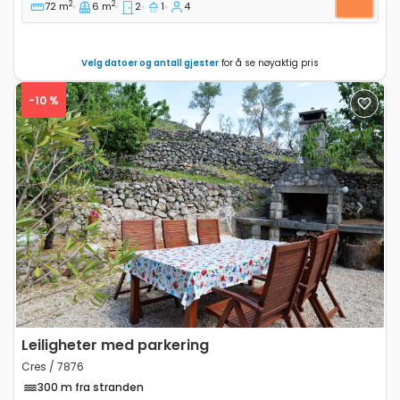
2
2
72 m
6 m
2
1
4
Velg datoer og antall gjester
for å se nøyaktig pris
-10 %
Previous
Next
Leiligheter med parkering
Cres / 7876
300 m fra stranden