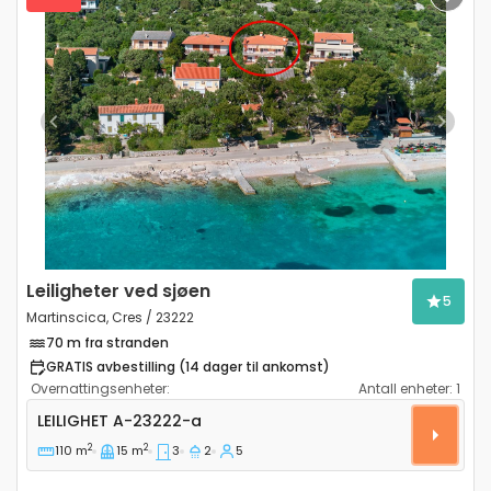
Previous
Next
Leiligheter ved sjøen
5
Martinscica, Cres / 23222
70 m fra stranden
GRATIS avbestilling (14 dager til ankomst)
Overnattingsenheter:
Antall enheter:
1
Treroms leilighet Martinscica, Cres A-23222-a
LEILIGHET
A-23222-a
2
2
110 m
15 m
3
2
5