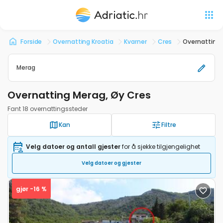
Forside
Overnatting Kroatia
Kvarner
Cres
Overnatting 
Merag
Overnatting Merag, Øy Cres
Fant 18 overnattingssteder
Kan
Filtre
Velg datoer og antall gjester
for å sjekke tilgjengelighet
Velg datoer og gjester
gjør -16 %