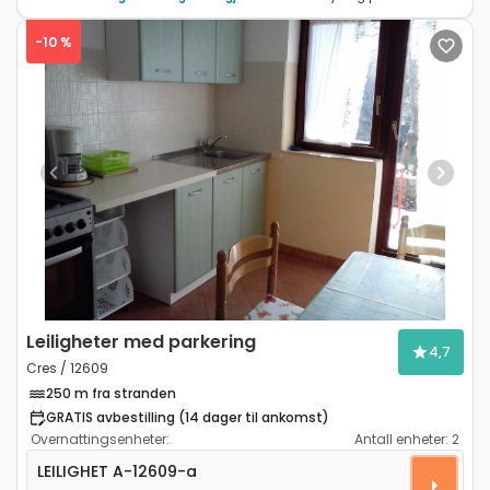
-10 %
Previous
Next
Leiligheter med parkering
4,7
Cres / 12609
250 m fra stranden
GRATIS avbestilling (14 dager til ankomst)
Overnattingsenheter:
Antall enheter:
2
Toroms leilighet Cres A-12609-a
LEILIGHET
A-12609-a