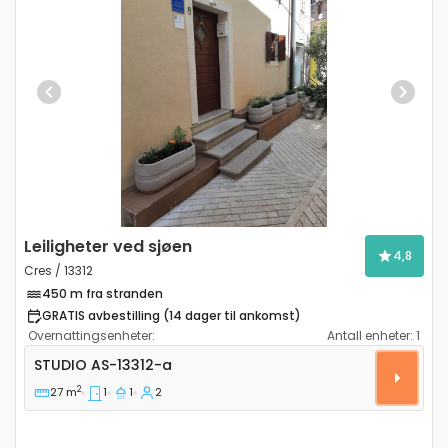
Previous
Next
Leiligheter ved sjøen
4,8
Cres / 13312
450 m fra stranden
GRATIS avbestilling (14 dager til ankomst)
Overnattingsenheter:
Antall enheter:
1
Leilighet studio Cres AS-13312-a
STUDIO
AS-13312-a
2
27 m
1
1
2