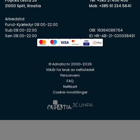
Poljička cesta 26
Tel: +385 21 456 456
21000 Split, Kroatia
Mob: +385 91 234 5641
Arbeidstid:
Pund-Kjæledyr 08:00-22:00
Sub 08:00-22:00
OIB: 16364086764
Søn 08:00-22:00
ID: HR-AB-21-020038491
© Adriatic.hr 2000-2026
Vilkår for bruk av nettstedet
Personvern
FAQ
Nettkart
Cookie-innstillinger