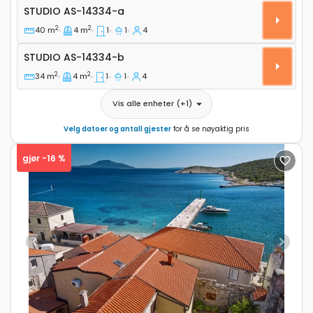
Leilighet studio Martinscica, Cres AS-14334-a
STUDIO
AS-14334-a
2
2
40 m
4 m
1
1
4
Studio AS-14334-b
STUDIO
AS-14334-b
2
2
34 m
4 m
1
1
4
Vis alle enheter
(+
1
)
Velg datoer og antall gjester
for å se nøyaktig pris
gjør -16 %
Previous
Next