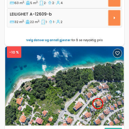
2
2
63 m
5 m
2
2
4
Leilighet A-12609-b
LEILIGHET
A-12609-b
2
2
32 m
22 m
1
1
2
Velg datoer og antall gjester
for å se nøyaktig pris
-10 %
Previous
Next