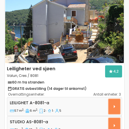
Previous
Next
Leiligheter ved sjøen
4,2
Valun, Cres / 8081
60 m fra stranden
GRATIS avbestilling (14 dager til ankomst)
Overnattingsenheter:
Antall enheter:
3
Toroms leilighet Valun (Cres) A-8081-a
LEILIGHET
A-8081-a
2
2
57 m
6 m
2
1
5
Studio AS-8081-a
STUDIO
AS-8081-a
2
2