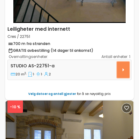
Leiligheter med internett
Cres / 22751
700 m fra stranden
GRATIS avbestilling (14 dager til ankomst)
Overnattingsenheter:
Antall enheter:
1
Leilighet studio Cres AS-22751-a
STUDIO
AS-22751-a
2
20 m
1
1
2
Velg datoer og antall gjester
for å se nøyaktig pris
-10 %