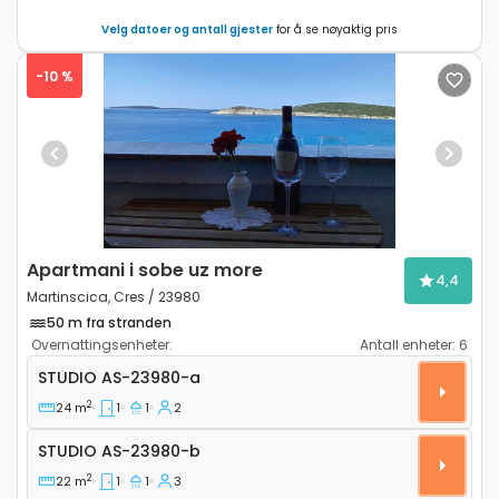
Velg datoer og antall gjester
for å se nøyaktig pris
-10 %
Previous
Next
Apartmani i sobe uz more
4,4
Martinscica, Cres / 23980
50 m fra stranden
Overnattingsenheter:
Antall enheter:
6
Leilighet studio Martinscica, Cres AS-23980-a
STUDIO
AS-23980-a
2
24 m
1
1
2
Studio AS-23980-b
STUDIO
AS-23980-b
2
22 m
1
1
3