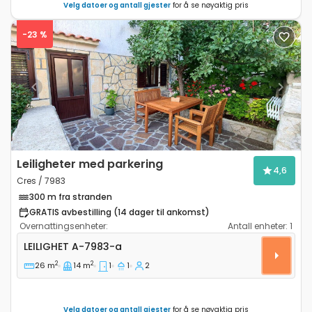
Velg datoer og antall gjester
for å se nøyaktig pris
-23 %
Previous
Next
Leiligheter med parkering
4,6
Cres / 7983
300 m fra stranden
GRATIS avbestilling (14 dager til ankomst)
Overnattingsenheter:
Antall enheter:
1
Ettroms leilighet Cres A-7983-a
LEILIGHET
A-7983-a
2
2
26 m
14 m
1
1
2
Velg datoer og antall gjester
for å se nøyaktig pris