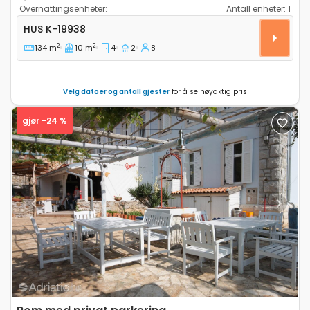
Overnattingsenheter:
Antall enheter:
1
Fireroms hus Orlec, Cres K-19938
HUS
K-19938
2
2
134 m
10 m
4
2
8
Velg datoer og antall gjester
for å se nøyaktig pris
gjør -24 %
Previous
Next