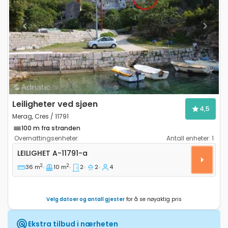
Previous
Next
Leiligheter ved sjøen
4,5
Merag, Cres / 11791
100 m fra stranden
Overnattingsenheter:
Antall enheter:
1
Toroms leilighet Merag, Cres A-11791-a
LEILIGHET
A-11791-a
2
2
36 m
10 m
2
2
4
Velg datoer og antall gjester
for å se nøyaktig pris
Ekstra tilbud i nærheten