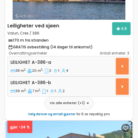
Leiligheter ved sjøen
4,6
Valun, Cres / 386
170 m fra stranden
GRATIS avbestilling (14 dager til ankomst)
Overnattingsenheter:
Antall enheter:
3
Toroms leilighet Valun (Cres) A-386-a
LEILIGHET
A-386-a
2
2
38 m
20 m
2
1
4
Leilighet A-386-b
LEILIGHET
A-386-b
2
2
36 m
7 m
1
1
2
Vis alle enheter
(+
1
)
Velg datoer og antall gjester
for å se nøyaktig pris
gjør -24 %