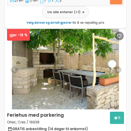
21 m
17 m
1
1
3
Vis alle enheter
(+
1
)
Velg datoer og antall gjester
for å se nøyaktig pris
gjør -18 %
Previous
Next
Feriehus med parkering
5
Orlec, Cres / 19938
GRATIS avbestilling (14 dager til ankomst)