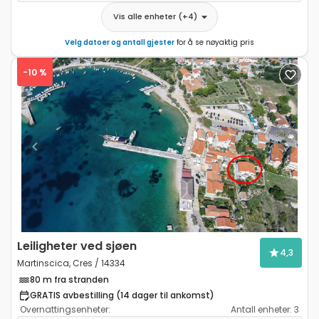
Vis alle enheter
(+
4
)
Velg datoer og antall gjester
for å se nøyaktig pris
-10 %
Previous
Next
Leiligheter ved sjøen
4,3
Martinscica, Cres / 14334
80 m fra stranden
GRATIS avbestilling (14 dager til ankomst)
Overnattingsenheter:
Antall enheter:
3