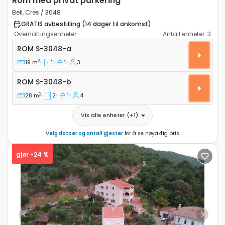
Rom med privat parkering
Beli, Cres / 3048
GRATIS avbestilling (14 dager til ankomst)
Overnattingsenheter:
Antall enheter:
3
Rom Beli, Cres S-3048-a
ROM
S-3048-a
2
19 m
1
1
3
Rom S-3048-b
ROM
S-3048-b
2
28 m
2
1
4
Vis alle enheter
(+
1
)
Velg datoer og antall gjester
for å se nøyaktig pris
gjør -24 %
Previous
Next