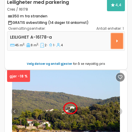
Leiligheter med parkering
4,4
Cres / 16178
350 m fra stranden
GRATIS avbestilling (14 dager til ankomst)
Overnattingsenheter:
Antall enheter:
1
Toroms leilighet Cres A-16178-a
LEILIGHET
A-16178-a
2
2
45 m
8 m
2
1
4
Velg datoer og antall gjester
for å se nøyaktig pris
gjør -18 %
Previous
Next