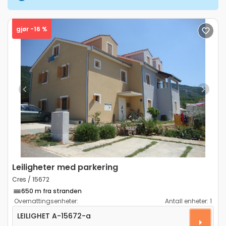
gjør -16 %
Previous
Next
Leiligheter med parkering
Cres / 15672
650 m fra stranden
Overnattingsenheter:
Antall enheter:
1
Toroms leilighet Cres A-15672-a
LEILIGHET
A-15672-a