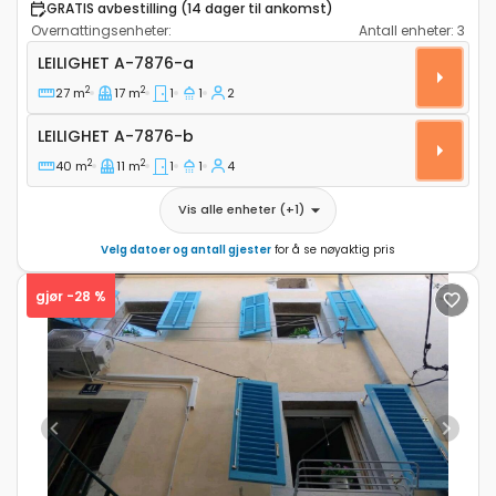
GRATIS avbestilling (14 dager til ankomst)
Overnattingsenheter:
Antall enheter:
3
Ettroms leilighet Cres A-7876-a
LEILIGHET
A-7876-a
2
2
27 m
17 m
1
1
2
Leilighet A-7876-b
LEILIGHET
A-7876-b
2
2
40 m
11 m
1
1
4
Vis alle enheter
(+
1
)
Velg datoer og antall gjester
for å se nøyaktig pris
gjør -28 %
Previous
Next