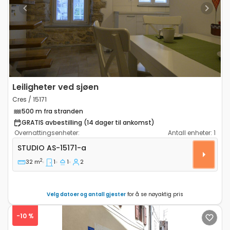
Previous
Next
Leiligheter ved sjøen
Cres / 15171
500 m fra stranden
GRATIS avbestilling (14 dager til ankomst)
Overnattingsenheter:
Antall enheter:
1
Leilighet studio Cres AS-15171-a
STUDIO
AS-15171-a
2
32 m
1
1
2
Velg datoer og antall gjester
for å se nøyaktig pris
-10 %