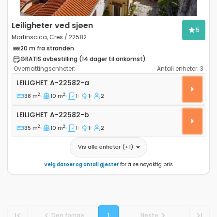
Leiligheter ved sjøen
5
Martinscica, Cres / 22582
20 m fra stranden
GRATIS avbestilling (14 dager til ankomst)
Overnattingsenheter:
Antall enheter:
3
Ettroms leilighet Martinscica, Cres A-22582-a
LEILIGHET
A-22582-a
2
2
38 m
10 m
1
1
2
Leilighet A-22582-b
LEILIGHET
A-22582-b
2
2
35 m
10 m
1
1
2
Vis alle enheter
(+
1
)
Velg datoer og antall gjester
for å se nøyaktig pris
Den forrige
1
Neste