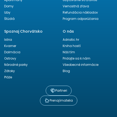
Domy
Vernostná zľava
Izby
Refundácia nákladov
Štúdiá
Program odporúčania
Spoznaj Chorvátsko
O nás
Istria
Adriatic.hr
Kvarner
Kniha hostí
Dalmácia
Náš tím
Ostrovy
Pridajte sa k nám
Národné parky
Všeobecné informácie
Zátoky
Blog
Pláže
Partneri
Prenajímatelia