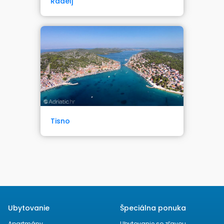
Radelj
Tisno
Ubytovanie
Špeciálna ponuka
Apartmány
Ubytovanie so zľavou