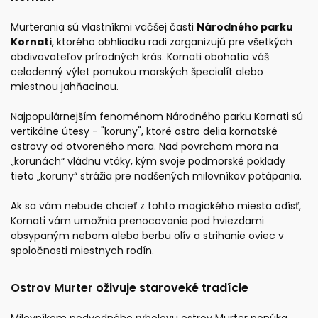
Murterania sú vlastníkmi väčšej časti
Národného parku
Kornati
, ktorého obhliadku radi zorganizujú pre všetkých
obdivovateľov prírodných krás. Kornati obohatia váš
celodenný výlet ponukou morských špecialít alebo
miestnou jahňacinou.
Najpopulárnejším fenoménom Národného parku Kornati sú
vertikálne útesy - "koruny", ktoré ostro delia kornatské
ostrovy od otvoreného mora. Nad povrchom mora na
„korunách“ vládnu vtáky, kým svoje podmorské poklady
tieto „koruny“ strážia pre nadšených milovníkov potápania.
Ak sa vám nebude chcieť z tohto magického miesta odísť,
Kornati vám umožnia prenocovanie pod hviezdami
obsypaným nebom alebo berbu olív a strihanie oviec v
spoločnosti miestnych rodín.
Ostrov Murter oživuje staroveké tradície