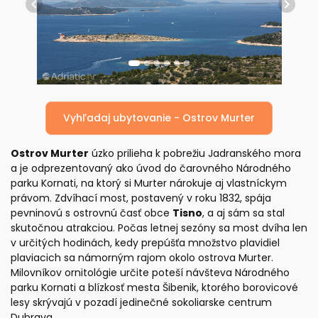
Previous
Next
Vyhľadaj ubytovanie - Ostrov Murter
Ostrov Murter
úzko prilieha k pobrežiu Jadranského mora
a je odprezentovaný ako úvod do čarovného Národného
parku Kornati, na ktorý si Murter nárokuje aj vlastníckym
právom. Zdvíhací most, postavený v roku 1832, spája
pevninovú s ostrovnú časť obce
Tisno
, a aj sám sa stal
skutočnou atrakciou. Počas letnej sezóny sa most dvíha len
v určitých hodinách, kedy prepúšťa množstvo plavidiel
plaviacich sa námorným rajom okolo ostrova Murter.
Milovníkov ornitológie určite poteší návšteva Národného
parku Kornati a blízkosť mesta Šibenik, ktorého borovicové
lesy skrývajú v pozadí jedinečné sokoliarske centrum
Dubrava.