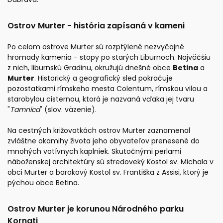
Ostrov Murter - história zapísaná v kameni
Po celom ostrove Murter sú rozptýlené nezvyčajné
hromady kamenia - stopy po starých Liburnoch. Najväčšiu
z nich, liburnskú Gradinu, okružujú dnešné obce
Betina
a
Murter
. Historický a geografický sled pokračuje
pozostatkami rímskeho mesta Colentum, rímskou vilou a
starobylou cisternou, ktorá je nazvaná vďaka jej tvaru
"
Tamnica
" (slov. väzenie).
Na cestných križovatkách ostrov Murter zaznamenal
zvláštne okamihy života jeho obyvateľov prenesené do
mnohých votívnych kaplniek. Skutočnými perlami
náboženskej architektúry sú stredoveký Kostol sv. Michala v
obci Murter a barokový Kostol sv. Františka z Assisi, ktorý je
pýchou obce Betina.
Ostrov Murter je korunou Národného parku
Kornati