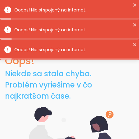
Hlavná stránka
Chorvátsko všeobecne
Ostrovy
Ostrov Mu
Ostrov Murter, Ostrovy - Hlavné atrakcie
a dovolenkové destinácie
Oops!
Niekde sa stala chyba.
Problém vyriešime v čo
najkratšom čase.