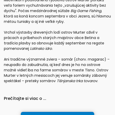
Milovníkom podvodného rybolovu ostrov Murter ponúka
veľa foriem vychutnávania tejto „vzrušujúcej aktivity bez
dychu". Počas medzinárodnej súťaže
Big Game Fishing
,
ktorá sa koná koncom septembra v obci Jezera, sú hlavnou
métou tuniaky a aj iné veľké ryby.
Vrchol výstavby drevených lodí ostrov Murter oživil v
prácach a príbehoch starých majstrov obce Betina a
tradícia plavby sa obnovuje každý september na regate
pomenovanej
Latinsko idro
.
Ani tradične významné zviera – somár (chorv. magarac) –
neupadlo do zabudnutia, aj keď dnes je ho na ostrove
možné vidieť iba na farme somárov v meste Tisno. Ostrov
Murter v letných mesiacoch jej venuje somársky zábavný
spektákel – preteky somárov
Tišnjanska trka tovarov
.
Prečítajte si viac o ...