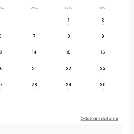
et.
pet.
sob.
ned.
1
2
-
-
6
7
8
9
-
-
-
-
13
14
15
16
-
-
-
-
20
21
22
23
-
-
-
-
27
28
29
30
-
-
-
-
Odstrani datume