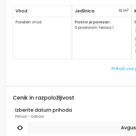
2
Vhod
Jedilnica
10 m
Poseben vhod
Prostor je povezan
:
S prostorom
Terasa 1
K
P
Š
P
Prikaži vse
Cenik in razpoložljivost
Izberite datum prihoda
Prihod
-
Odhod
Avgus