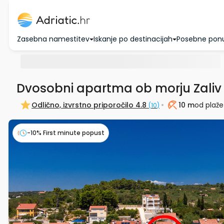
Zasebna namestitev
Iskanje po destinacijah
Posebne pon
Dvosobni apartma ob morju Zaliv
Odlično, izvrstno priporočilo
4.8
10 m
od plaže
(
10
)
Plaža
-10% First minute popust