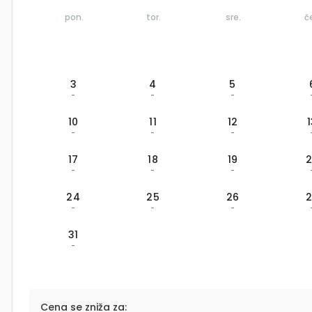
pon.
tor.
sre.
č
3
4
5
-
-
-
10
11
12
-
-
-
17
18
19
-
-
-
24
25
26
-
-
-
31
-
Cena se zniža za: