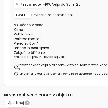
First minute
-10%
Velja do
30. 9. 26
GRATIS!
Povračilo za deževne dni
Vključeno v ceno
Klima
WiFi Internet
Parkirno mesto
*
Privez za čoln
*
Brisače in posteljnina
Zaključno čiščenje
*
Potrebno je preveriti razpoložljivost
Prikazane cene veljajo za nočitev v izbrani namestitveni enoti
3.
Turistična taksa je vključena v ceno in se dodatno ne zarač
🏡
Nastanitvene enote v objektu
Apartmaji
2