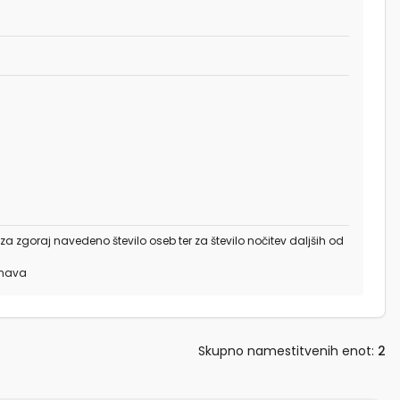
 za zgoraj navedeno število oseb ter za število nočitev daljših od
unava
Skupno namestitvenih enot
:
2