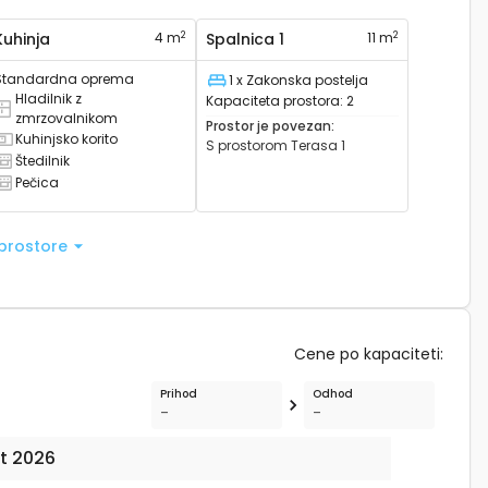
2
2
Kuhinja
4 m
Spalnica 1
11 m
Standardna oprema
1 x Zakonska postelja
Ležišče
Hladilnik z
Kapaciteta prostora
:
2
ombinirani hladilnik na voljo
zmrzovalnikom
Prostor je povezan
:
Kuhinjsko korito
S prostorom
Terasa 1
omivalno korito na voljo
Štedilnik
tedilnik na voljo
Pečica
ečica na voljo
 prostore
Cene po kapaciteti
:
Prihod
Odhod
-
-
t 2026