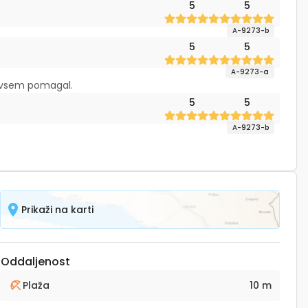
5
5
A-9273-b
5
5
A-9273-a
pri vsem pomagal.
5
5
A-9273-b
Prikaži na karti
Oddaljenost
Plaža
10 m