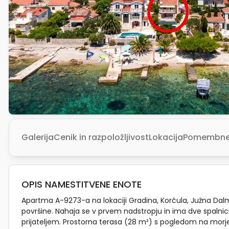
Galerija
Cenik in razpoložljivost
Lokacija
Pomembne 
OPIS NAMESTITVENE ENOTE
Apartma A-9273-a na lokaciji Gradina, Korčula, Južna Dal
površine. Nahaja se v prvem nadstropju in ima dve spalnic
prijateljem. Prostorna terasa (28 m²) s pogledom na morje 