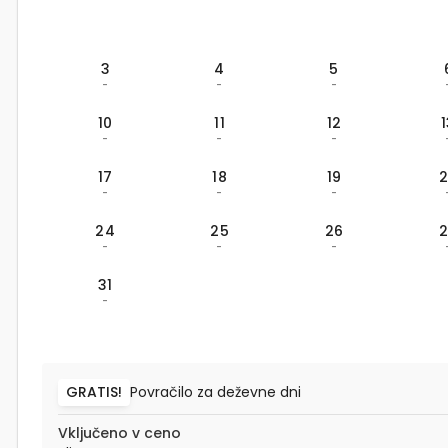
3
4
5
-
-
-
10
11
12
-
-
-
17
18
19
-
-
-
24
25
26
-
-
-
31
-
GRATIS!
Povračilo za deževne dni
Vključeno v ceno