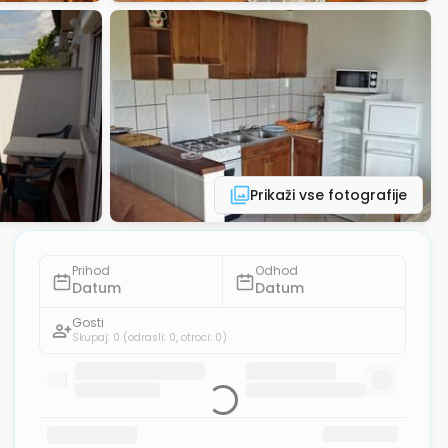
Prikaži vse fotografije
Prihod
Odhod
Datum
Datum
Gosti
Skupaj: 0
(odrasli: 0, otroci: 0)