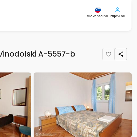
Slovenščina
Prijavi se
Vinodolski A-5557-b