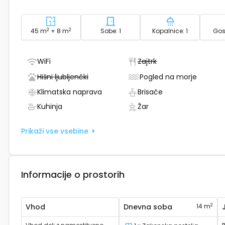
2
Površina - namestitev
2
Število spalnic - namestitev
Število kopal
45 m
+ 8 m
Sobe: 1
Kopalnice: 1
Gost
- Ima WiFi
- Ni na voljo
WiFi
Zajtrk
- Ni na voljo
- Names
Hišni ljubljenčki
Pogled na morje
- Ima klimo
- Brisače vključe
Klimatska naprava
Brisače
- Ima kuhinjo
- Ima roštilj
Kuhinja
Žar
Prikaži vse vsebine
Informacije o prostorih
2
Vhod
Dnevna soba
14 m