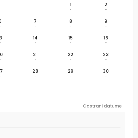
1
2
-
-
6
7
8
9
-
-
-
-
13
14
15
16
-
-
-
-
20
21
22
23
-
-
-
-
27
28
29
30
-
-
-
-
Odstrani datume