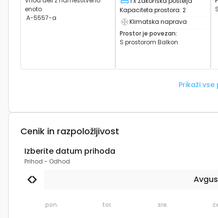
Vhod deli z namestitveno
1 x Zakonska postelja
Ležišče
enoto
Kapaciteta prostora
:
2
A-5557-a
Klimatska naprava
Ima klimo
Prostor je povezan
:
S prostorom
Balkon
Prikaži vse
Cenik in razpoložljivost
Izberite datum prihoda
Prihod
-
Odhod
Avgus
pon.
tor.
sre.
č