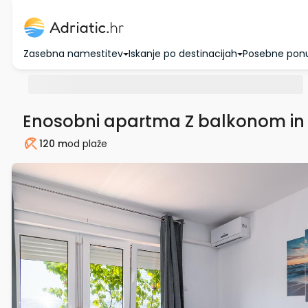
Zasebna namestitev
Iskanje po destinacijah
Posebne pon
Enosobni apartma Z balkonom in 
120 m
od plaže
Plaža