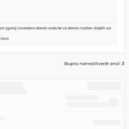
 za zgoraj navedeno število oseb ter za število nočitev daljših od
unava
Skupno namestitvenih enot
:
3