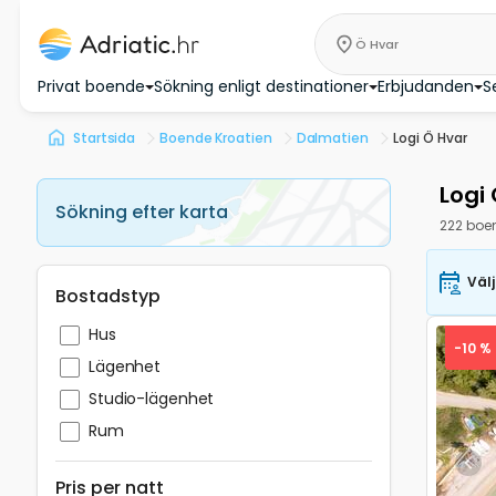
Ö Hvar
Privat boende
Sökning enligt destinationer
Erbjudanden
S
Startsida
Boende Kroatien
Dalmatien
Logi Ö Hvar
Logi
Sökning efter karta
222 boe
Väl
Bostadstyp
Hus
-10 %
Lägenhet
Studio-lägenhet
Rum
Pre
Pris per natt