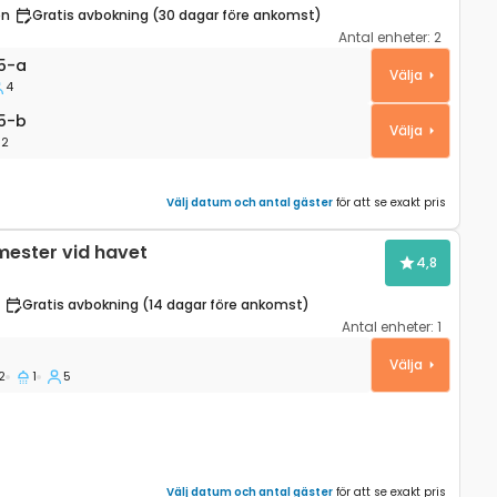
en
Gratis avbokning (30 dagar före ankomst)
Antal enheter:
2
Stari Grad, Hvar A-26125-a
5-a
Välja
4
5-b
5-b
Välja
2
Välj datum och antal gäster
för att se exakt pris
mester vid havet
4,8
Gratis avbokning (14 dagar före ankomst)
Antal enheter:
1
učica, Hvar K-5679
Välja
2
1
5
Välj datum och antal gäster
för att se exakt pris