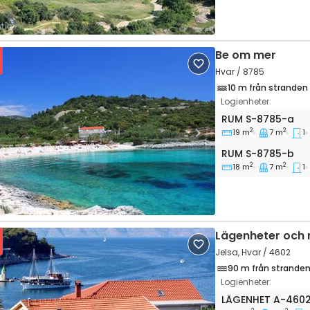
Be om mer
Hvar / 8785
10 m från stranden
Logienheter:
Rum Hvar S-878
RUM
S-8785-a
2
2
19 m
7 m
1
vious
Next
Rum S-8785-b
RUM
S-8785-b
2
2
18 m
7 m
1
Lägenheter och 
Jelsa, Hvar / 4602
90 m från strande
Logienheter:
Ettrumslägenhet 
LÄGENHET
A-460