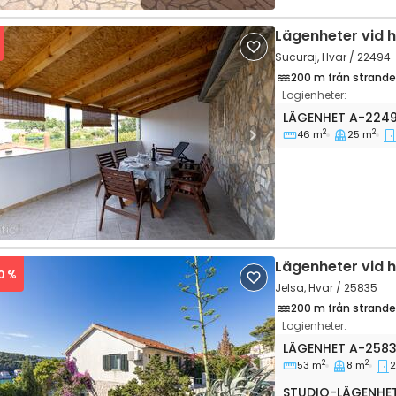
Lägenheter vid 
Sucuraj, Hvar / 22494
200 m från strand
Logienheter:
Ettrumslägenhet 
LÄGENHET
A-224
2
2
46 m
25 m
vious
Next
Lägenheter vid 
30 %
Jelsa, Hvar / 25835
200 m från strand
Logienheter:
Tvårumslägenhet
LÄGENHET
A-258
2
2
53 m
8 m
2
vious
Next
Studio-lägenhet
STUDIO-LÄGENHE