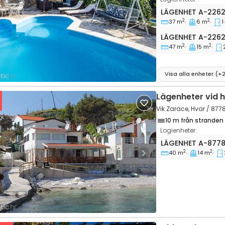
Ettrumslägenhet 
LÄGENHET
A-226
2
2
37 m
6 m
1
vious
Next
Lägenhet A-2262
LÄGENHET
A-226
2
2
47 m
15 m
Visa alla enheter
(+
Lägenheter vid 
Vik Zarace, Hvar / 877
10 m från stranden
Logienheter:
Tvårumslägenhet
LÄGENHET
A-877
2
2
40 m
14 m
vious
Next