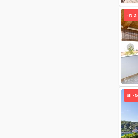
-19 %
Pre
till -
Pre