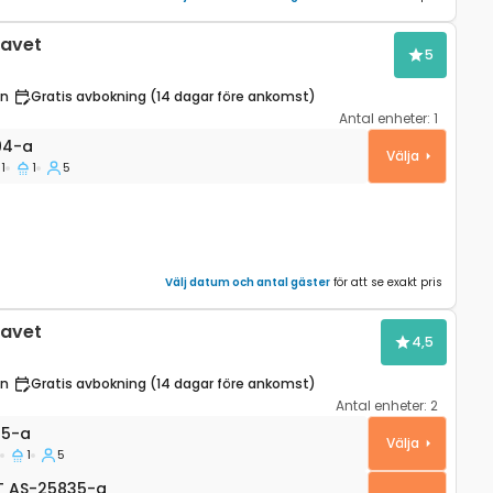
havet
5
en
Gratis avbokning (14 dagar före ankomst)
Antal enheter:
1
Sucuraj, Hvar A-22494-a
94-a
Välja
1
1
5
Välj datum och antal gäster
för att se exakt pris
havet
4,5
en
Gratis avbokning (14 dagar före ankomst)
Antal enheter:
2
 Jelsa (Hvar) A-25835-a
35-a
Välja
1
5
 AS-25835-a
T
AS-25835-a