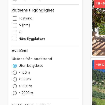
till -
Platsens tillgänglighet
Fastland
ö (bro)
Pre
Ö
Nära flygplatsen
Avstånd
Distans från badstrand
-10 %
Utan betydelse
< 100m
< 500m
< 1000m
Pre
< 2000m