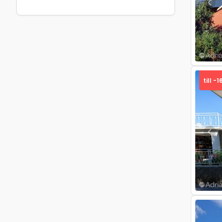
Pre
till -1
Pre