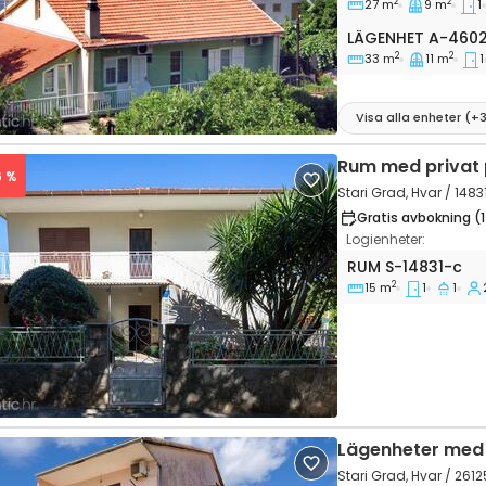
2
2
27 m
9 m
1
vious
Next
Lägenhet A-460
LÄGENHET
A-460
2
2
33 m
11 m
1
Visa alla enheter
(+
Rum med privat 
6 %
Stari Grad, Hvar / 1483
Gratis avbokning (
Logienheter:
Rum Stari Grad, 
RUM
S-14831-c
2
15 m
1
1
vious
Next
Lägenheter med 
Stari Grad, Hvar / 2612