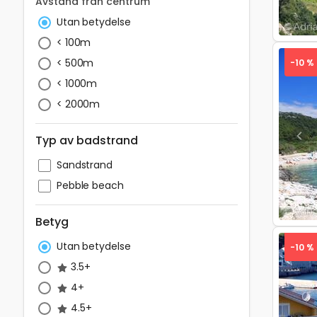
Avstånd från centrum
Utan betydelse
< 100m
< 500m
-10 %
< 1000m
< 2000m
Typ av badstrand
Pre
Sandstrand
Pebble beach
Betyg
Utan betydelse
-10 %
3.5+
4+
4.5+