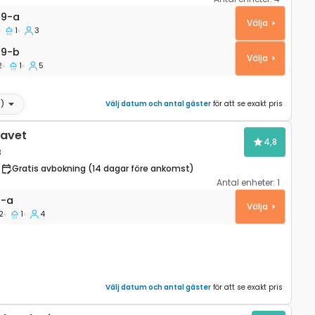
Stari Grad, Hvar A-22629-a
29-a
Välja
1
3
9-b
29-b
Välja
2
1
5
2
)
Välj datum och antal gäster
för att se exakt pris
havet
4,8
8
Gratis avbokning (14 dagar före ankomst)
Antal enheter:
1
 Vik Zarace, Hvar A-8778-a
8-a
Välja
2
1
4
Välj datum och antal gäster
för att se exakt pris