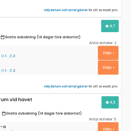
Välj datum och antal gäster
för att se exakt pris
4,7
Gratis avbokning (14 dagar före ankomst)
Antal enheter:
2
5-a
Välja
1
2
Välja
1
2
Välj datum och antal gäster
för att se exakt pris
rum vid havet
4,3
n
Gratis avbokning (14 dagar före ankomst)
Antal enheter:
5
Jelsa (Hvar) A-4602-a
2-a
Välja