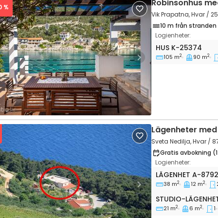
Robinsonhus me
20 %
Vik Prapatna, Hvar / 2
10 m från stranden
Logienheter:
Trerumshus Vik P
HUS
K-25374
2
2
105 m
90 m
vious
Next
Lägenheter med 
Sveta Nedilja, Hvar / 
Gratis avbokning (
Logienheter:
Tvårumslägenhet 
LÄGENHET
A-879
2
2
38 m
12 m
vious
Next
Studio-lägenhet
STUDIO-LÄGENHE
2
2
21 m
6 m
1