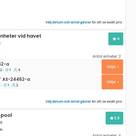
Välj datum och antal gäster
för att se exakt pris
nheter vid havet
4
2
n
Antal enheter:
2
 Vik Torac, Hvar A-24462-a
62-a
Välja
2
1
4
 AS-24462-a
T
AS-24462-a
Välja
1
1
2
Välj datum och antal gäster
för att se exakt pris
 pool
3,9
29
en
Antal enheter:
4