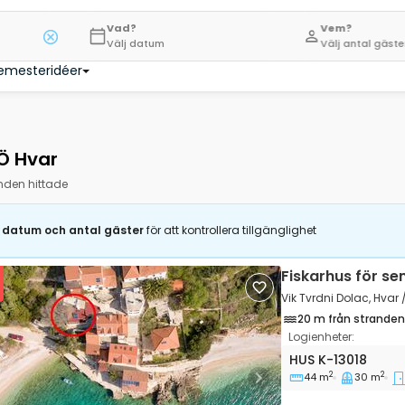
Vad?
Vem?
Välj datum
Välj antal gäste
emesteridéer
 Ö Hvar
nden hittade
j datum och antal gäster
för att kontrollera tillgänglighet
Fiskarhus för se
Vik Tvrdni Dolac, Hvar 
20 m från stranden
Logienheter:
Enrumshus Vik Tvr
HUS
K-13018
2
2
44 m
30 m
vious
Next