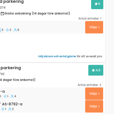
d parkering
5
5374
Gratis avbokning (14 dagar före ankomst)
Antal enheter:
1
rapatna, Hvar K-25374
Välja
3
2
6
Välj datum och antal gäster
för att se exakt pris
parkering
4,8
8792
14 dagar före ankomst)
Antal enheter:
2
Sveta Nedilja, Hvar A-8792-a
2-a
Välja
2
1
4
 AS-8792-a
T
AS-8792-a
Välja
1
2