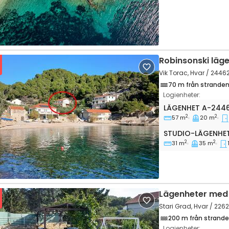
Robinsonski läge
Vik Torac, Hvar / 2446
70 m från strande
Logienheter:
Tvårumslägenhet
LÄGENHET
A-244
2
2
57 m
20 m
vious
Next
Studio-lägenhet
STUDIO-LÄGENHE
2
2
31 m
35 m
Lägenheter med
Stari Grad, Hvar / 226
200 m från strand
Logienheter: