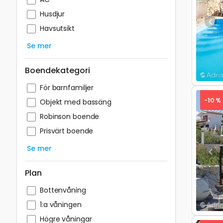
Husdjur
Pre
Havsutsikt
Se mer
Boendekategori
För barnfamiljer
-10 %
Objekt med bassäng
Robinson boende
Prisvärt boende
Se mer
Pre
Plan
Bottenvåning
1:a våningen
Högre våningar