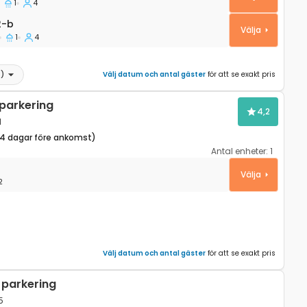
1
4
2-b
2-b
Välja
1
4
3
)
Välj datum och antal gäster
för att se exakt pris
parkering
4,2
1
14 dagar före ankomst)
Antal enheter:
1
Hvar S-14831-c
Välja
2
Välj datum och antal gäster
för att se exakt pris
parkering
5