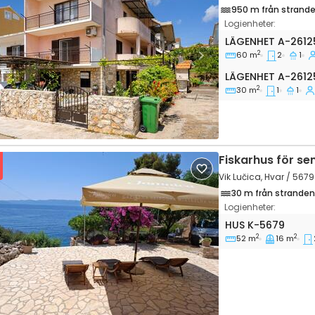
950 m från strand
Logienheter:
Tvårumslägenhet 
LÄGENHET
A-2612
2
60 m
2
1
vious
Next
Lägenhet A-2612
LÄGENHET
A-2612
2
30 m
1
1
Fiskarhus för se
Vik Lučica, Hvar / 5679
30 m från stranden
Logienheter:
Tvårumshus Vik L
HUS
K-5679
2
2
52 m
16 m
vious
Next