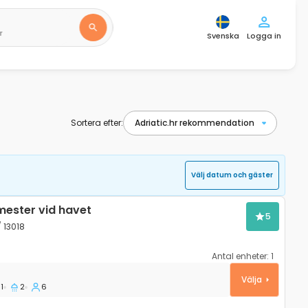
r
Svenska
Logga in
Sortera efter:
Välj datum och gäster
mester vid havet
5
/ 13018
Antal enheter:
1
dni Dolac, Hvar K-13018
Välja
1
2
6