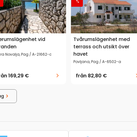
%
erumslägenhet vid
Tvårumslägenhet med
randen
terrass och utsikt över
havet
ra Novalja, Pag / A-21662-c
Povljana, Pag / A-6502-a
rån
169,29 €
från
82,80 €
ag