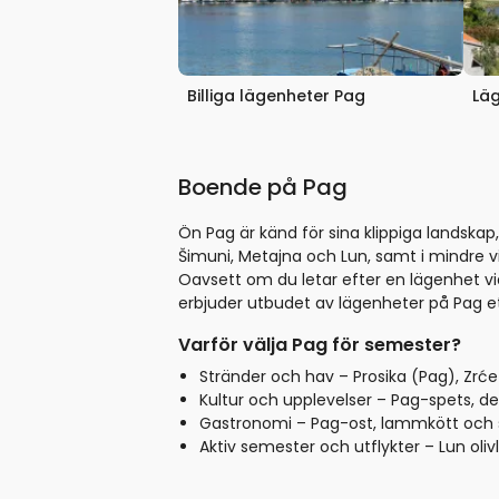
Billiga lägenheter Pag
Läg
Boende på Pag
Ön Pag är känd för sina klippiga landska
Šimuni, Metajna och Lun, samt i mindre vi
Oavsett om du letar efter en lägenhet vid 
erbjuder utbudet av lägenheter på Pag ett
Varför välja Pag för semester?
Stränder och hav – Prosika (Pag), Zrće
Kultur och upplevelser – Pag-spets, d
Gastronomi – Pag-ost, lammkött och sal
Aktiv semester och utflykter – Lun olivl