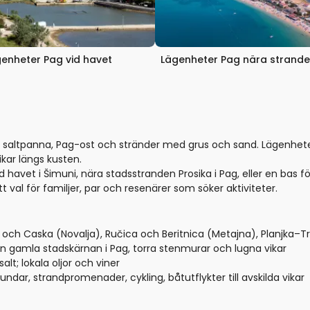
enheter Pag vid havet
Lägenheter Pag nära strand
p, saltpanna, Pag-ost och stränder med grus och sand. Lägenheter
kar längs kusten.
havet i Šimuni, nära stadsstranden Prosika i Pag, eller en bas för
 val för familjer, par och resenärer som söker aktiviteter.
 och Caska (Novalja), Ručica och Beritnica (Metajna), Planjka–Tr
en gamla stadskärnan i Pag, torra stenmurar och lugna vikar
t; lokala oljor och viner
undar, strandpromenader, cykling, båtutflykter till avskilda vikar