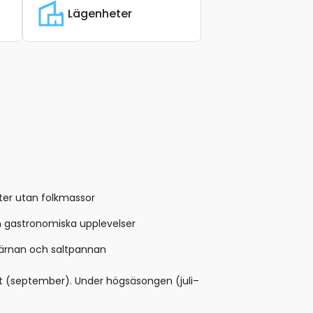
Lägenheter
kter utan folkmassor
h gastronomiska upplevelser
kärnan och saltpannan
st (september). Under högsäsongen (juli–