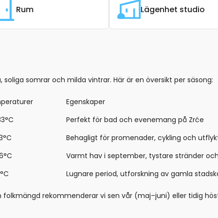
Rum
Lägenhet studio
oliga somrar och milda vintrar. Här är en översikt per säsong:
peraturer
Egenskaper
33°C
Perfekt för bad och evenemang på Zrće
23°C
Behagligt för promenader, cykling och utfly
26°C
Varmt hav i september, tystare stränder oc
4°C
Lugnare period, utforskning av gamla stads
 folkmängd rekommenderar vi sen vår (maj–juni) eller tidig hö
.