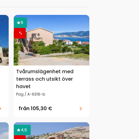
5
%
Tvårumslägenhet med
terrass och utsikt över
havet
Pag / A-6316-b
från
105,30 €
4,5