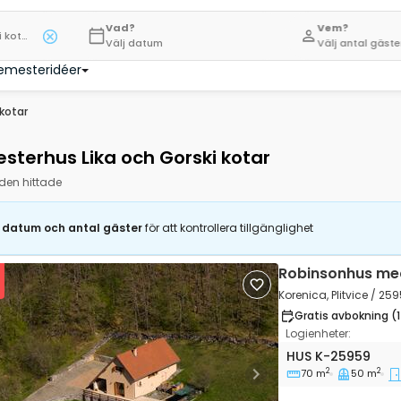
Vad?
Vem?
Region Lika och Gorski kotar
Välj datum
Välj antal gäste
emesteridéer
kotar
sterhus Lika och Gorski kotar
den hittade
j datum och antal gäster
för att kontrollera tillgänglighet
Robinsonhus me
Korenica, Plitvice / 25
Gratis avbokning (
Logienheter:
Tvårumshus Koren
HUS
K-25959
2
2
70 m
50 m
vious
Next