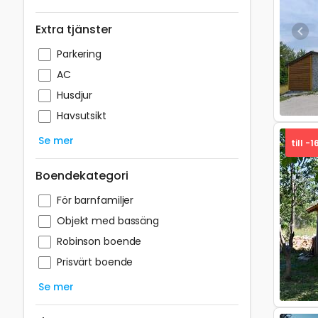
Extra tjänster
Pre
Parkering
AC
Husdjur
Havsutsikt
Se mer
till -1
Boendekategori
För barnfamiljer
Objekt med bassäng
Pre
Robinson boende
Prisvärt boende
Se mer