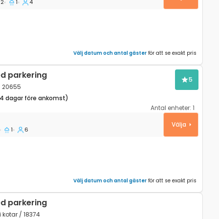
2
1
4
Välj datum och antal gäster
för att se exakt pris
d parkering
5
/ 20655
14 dagar före ankomst)
Antal enheter:
1
r, Gorski kotar K-20655
Välja
1
6
Välj datum och antal gäster
för att se exakt pris
d parkering
 kotar / 18374