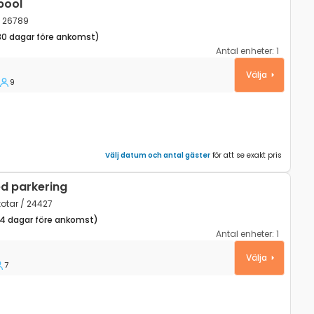
pool
/ 26789
30 dagar före ankomst)
Antal enheter:
1
alj, Gorski kotar K-26789
Välja
9
Välj datum och antal gäster
för att se exakt pris
d parkering
kotar / 24427
14 dagar före ankomst)
Antal enheter:
1
ski Hrib, Gorski kotar K-24427
Välja
7