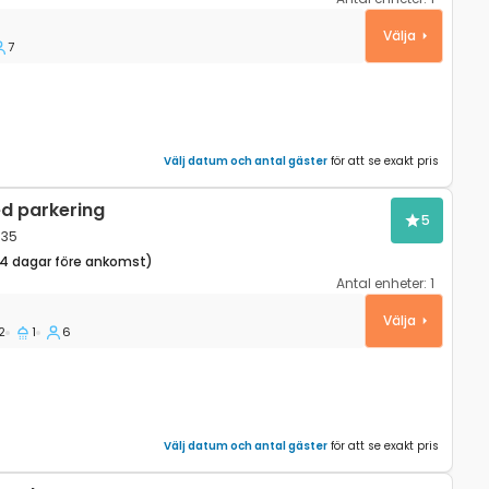
 Gora, Gorski kotar K-26738
Välja
7
Välj datum och antal gäster
för att se exakt pris
d parkering
5
935
14 dagar före ankomst)
Antal enheter:
1
sko, Plitvice K-23935
Välja
2
1
6
Välj datum och antal gäster
för att se exakt pris