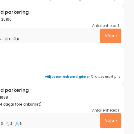
d parkering
/ 25166
Antal enheter:
1
ce (Gorski kotar) K-25166
Välja
2
1
8
Välj datum och antal gäster
för att se exakt pris
d parkering
21998
14 dagar före ankomst)
Antal enheter:
1
vac, Plitvice K-21998
Välja
3
2
6