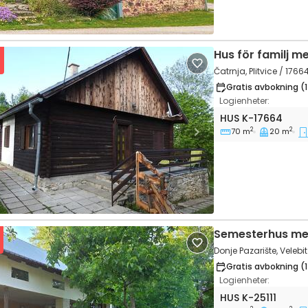
Hus för familj m
Čatrnja, Plitvice / 1766
Gratis avbokning (
Logienheter:
Tvårumshus Čatrnj
HUS
K-17664
2
2
70 m
20 m
vious
Next
Semesterhus me
Donje Pazarište, Velebit 
Gratis avbokning (
Logienheter:
Tvårumshus Donje 
HUS
K-25111