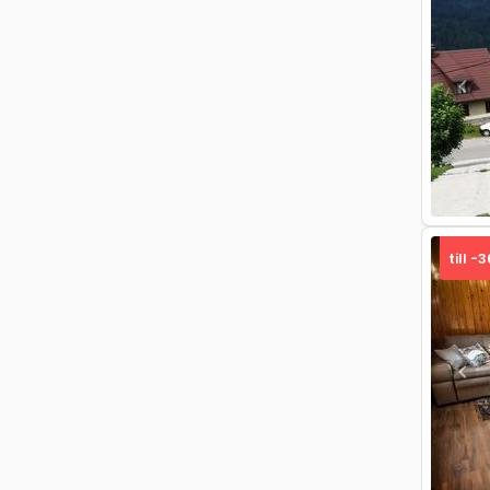
Pre
till -
Pre