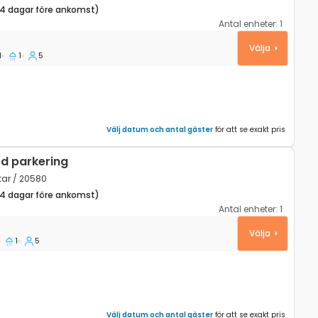
14 dagar före ankomst)
Antal enheter:
1
va Draga, Gorski kotar K-18374
Välja
1
1
5
Välj datum och antal gäster
för att se exakt pris
d parkering
otar / 20580
14 dagar före ankomst)
Antal enheter:
1
k Selo, Gorski kotar K-20580
Välja
1
5
Välj datum och antal gäster
för att se exakt pris