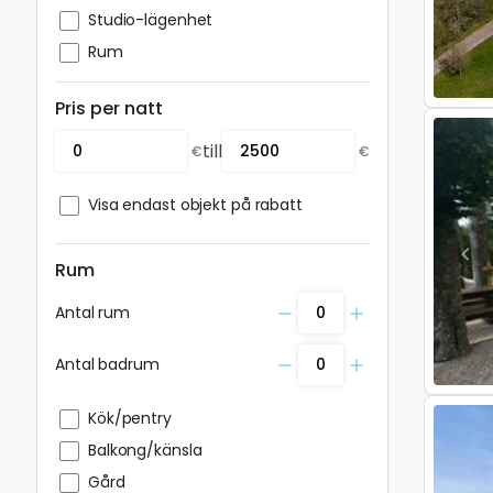
Studio-lägenhet
Rum
Pris per natt
till
€
€
Visa endast objekt på rabatt
Pre
Rum
Antal rum
Antal badrum
Kök/pentry
Balkong/känsla
Gård