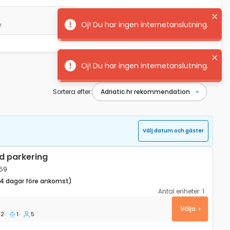
r
Svenska
Logga in
Sortera efter:
Välj datum och gäster
d parkering
959
14 dagar före ankomst)
Antal enheter:
1
ica, Plitvice K-25959
Välja
2
1
5