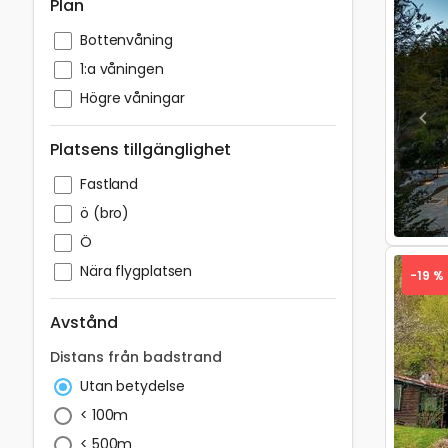
Plan
Bottenvåning
1:a våningen
Högre våningar
Pre
Platsens tillgänglighet
Fastland
ö (bro)
Ö
Nära flygplatsen
-19 %
Avstånd
Distans från badstrand
Pre
Utan betydelse
< 100m
< 500m