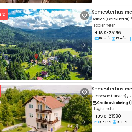
Semesterhus me
28 %
Delnice (Gorski kotar) 
Logienheter:
Tvårumshus Delni
HUS
K-25166
2
2
86 m
13 m
vious
Next
Semesterhus me
Grabovac (Plitvice) / 
Gratis avbokning (
Logienheter:
Trerumshus Grabo
HUS
K-21998
2
2
108 m
10 m
vious
Next