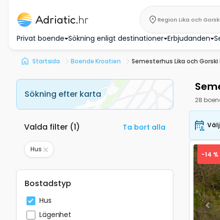
Privat boende
Sökning enligt destinationer
Erbjudanden
S
Startsida
Boende Kroatien
Semesterhus Lika och Gorski 
Seme
Sökning efter karta
28 boen
Väl
Valda filter
(
1
)
Ta bort alla
Hus
-14 %
Bostadstyp
Hus
Pre
Lägenhet