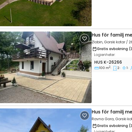
Hus för familj m
Zlobin, Gorski kotar / 
Gratis avbokning (
Logienheter:
Tvårumshus Zlobi
HUS
K-26266
2
100 m
2
1
vious
Next
Hus för familj m
Ravna Gora, Gorski ko
Gratis avbokning (
Logienheter: