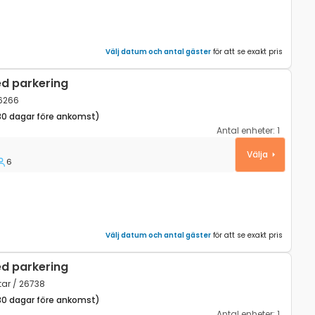
Välj datum och antal gäster
för att se exakt pris
ed parkering
26266
30 dagar före ankomst)
Antal enheter:
1
n, Gorski kotar K-26266
Välja
6
Välj datum och antal gäster
för att se exakt pris
ed parkering
tar / 26738
30 dagar före ankomst)
Antal enheter:
1