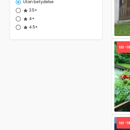
Utan betydelse
Pre
3.5+
4+
4.5+
till -1
Pre
till -1