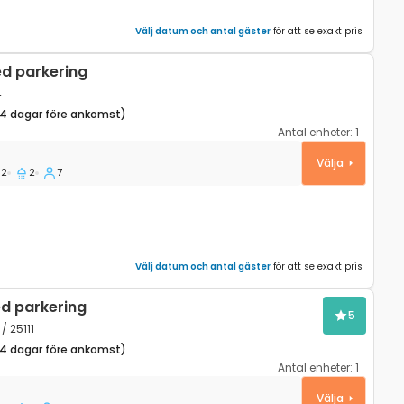
Välj datum och antal gäster
för att se exakt pris
ed parkering
4
14 dagar före ankomst)
Antal enheter:
1
a, Plitvice K-17664
Välja
2
2
7
Välj datum och antal gäster
för att se exakt pris
d parkering
5
/ 25111
14 dagar före ankomst)
Antal enheter:
1
Pazarište, Velebit K-25111
Välja