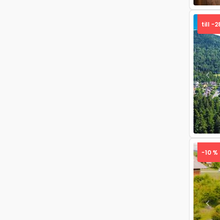
till -
Pre
-10 %
Pre