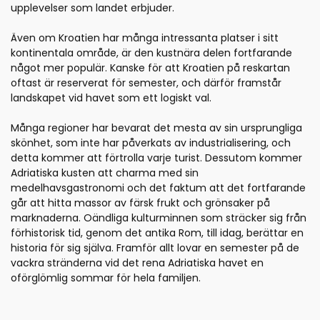
upplevelser som landet erbjuder.
Även om Kroatien har många intressanta platser i sitt
kontinentala område, är den kustnära delen fortfarande
något mer populär. Kanske för att Kroatien på reskartan
oftast är reserverat för semester, och därför framstår
landskapet vid havet som ett logiskt val.
Många regioner har bevarat det mesta av sin ursprungliga
skönhet, som inte har påverkats av industrialisering, och
detta kommer att förtrolla varje turist. Dessutom kommer
Adriatiska kusten att charma med sin
medelhavsgastronomi och det faktum att det fortfarande
går att hitta massor av färsk frukt och grönsaker på
marknaderna. Oändliga kulturminnen som sträcker sig från
förhistorisk tid, genom det antika Rom, till idag, berättar en
historia för sig själva. Framför allt lovar en semester på de
vackra stränderna vid det rena Adriatiska havet en
oförglömlig sommar för hela familjen.