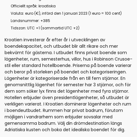
Officiellt språk: kroatiska
Valuta: euro (€), införd den 1 januari 2023 (1 euro = 100 cent)
Landsnummer: +385
Tidszon: UTC +1 (sommartid UTC +2)
Kroatien investerar år efter år i utvecklingen av
boendekapacitet, och utbudet blir allt rikare och mer
bekvämt för gästerna. I utbudet finns privat boende som
lägenheter, rum, semesterhus, villor, hus i Robinson Crusoe-
stil eller standard hotellboende. Priserna på boende varierar
och beror på storleken på boendet och kategoriseringen.
Lägenheter är kategoriserade från en till fem stjärnor. En
genomsnittlig lägenhet för semester har 3 stjärnor, och för
dem som söker lyx finns det lägenheter med fyra stjärnor.
Hotellen erbjuder även presidentlägenheter, så utbudet är
verkligen varierat. I Kroatien dominerar lägenheter och rum
i boendeutbudet. Rummen har privat badrum, förutom
möjligen i vandrarhem som erbjuder sovsalar med
gemensamma badrum. Välj din drömdestination längs
Adriatiska kusten och boka det idealiska boendet för dig.