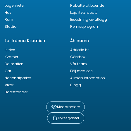
Lägenheter
Rabatterat boende
Hus
Lojalitetsrabatt
Rum
Ersättning av utlägg
Studio
Remissprogram
Lär känna Kroatien
Åh namn
Istrien
Adriatic.hr
Kvarner
Gästbok
Dalmatien
Vår team
Öar
Följ med oss
Nationalparker
Allmän information
Vikar
Blogg
Badstränder
Medarbetare
Hyresgäster