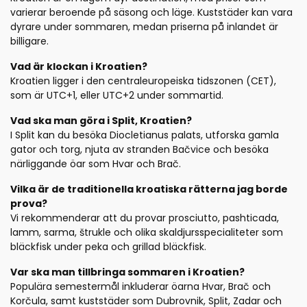
varierar beroende på säsong och läge. Kuststäder kan vara
dyrare under sommaren, medan priserna på inlandet är
billigare.
Vad är klockan i Kroatien?
Kroatien ligger i den centraleuropeiska tidszonen (CET),
som är UTC+1, eller UTC+2 under sommartid.
Vad ska man göra i Split, Kroatien?
I Split kan du besöka Diocletianus palats, utforska gamla
gator och torg, njuta av stranden Bačvice och besöka
närliggande öar som Hvar och Brač.
Vilka är de traditionella kroatiska rätterna jag borde
prova?
Vi rekommenderar att du provar prosciutto, pashticada,
lamm, sarma, štrukle och olika skaldjursspecialiteter som
bläckfisk under peka och grillad bläckfisk.
Var ska man tillbringa sommaren i Kroatien?
Populära semestermål inkluderar öarna Hvar, Brač och
Korčula, samt kuststäder som Dubrovnik, Split, Zadar och