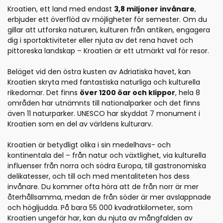
Kroatien, ett land med endast
3,8 miljoner invånare
,
erbjuder ett överflöd av möjligheter för semester. Om du
gillar att utforska naturen, kulturen från antiken, engagera
dig i sportaktiviteter eller njuta av det rena havet och
pittoreska landskap – Kroatien är ett utmärkt val för resor.
Beläget vid den östra kusten av Adriatiska havet, kan
Kroatien skryta med fantastiska naturliga och kulturella
rikedomar. Det finns
över 1200 öar och klippor
, hela 8
områden har utnämnts till nationalparker och det finns
även 11 naturparker. UNESCO har skyddat 7 monument i
Kroatien som en del av världens kulturarv.
Kroatien är betydligt olika i sin medelhavs- och
kontinentala del – från natur och växtlighet, via kulturella
influenser från norra och södra Europa, till gastronomiska
delikatesser, och till och med mentaliteten hos dess
invånare. Du kommer ofta höra att de från norr är mer
återhållsamma, medan de från söder är mer avslappnade
och högljudda. På bara 55 000 kvadratkilometer, som
Kroatien ungefär har, kan du njuta av mångfalden av