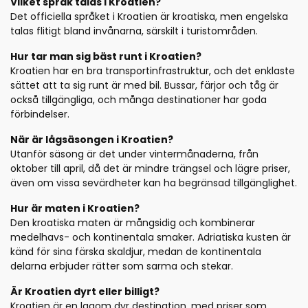
Vilket språk talas i Kroatien?
Det officiella språket i Kroatien är kroatiska, men engelska
talas flitigt bland invånarna, särskilt i turistområden.
Hur tar man sig bäst runt i Kroatien?
Kroatien har en bra transportinfrastruktur, och det enklaste
sättet att ta sig runt är med bil. Bussar, färjor och tåg är
också tillgängliga, och många destinationer har goda
förbindelser.
När är lågsäsongen i Kroatien?
Utanför säsong är det under vintermånaderna, från
oktober till april, då det är mindre trängsel och lägre priser,
även om vissa sevärdheter kan ha begränsad tillgänglighet.
Hur är maten i Kroatien?
Den kroatiska maten är mångsidig och kombinerar
medelhavs- och kontinentala smaker. Adriatiska kusten är
känd för sina färska skaldjur, medan de kontinentala
delarna erbjuder rätter som sarma och stekar.
Är Kroatien dyrt eller billigt?
Kroatien är en lagom dyr destination, med priser som