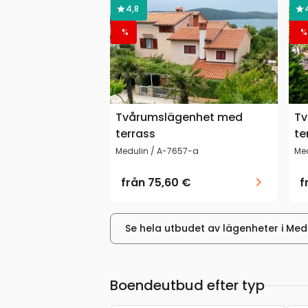
4,8
%
%
Tvårumslägenhet med
Tv
terrass
te
Medulin / A-7657-a
Me
från
75,60 €
f
Se hela utbudet av lägenheter i Med
Boendeutbud efter typ