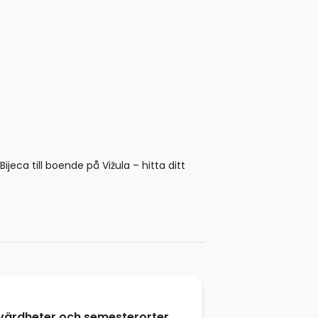
ijeca till boende på Vižula – hitta ditt
sevärdheter och semesterorter