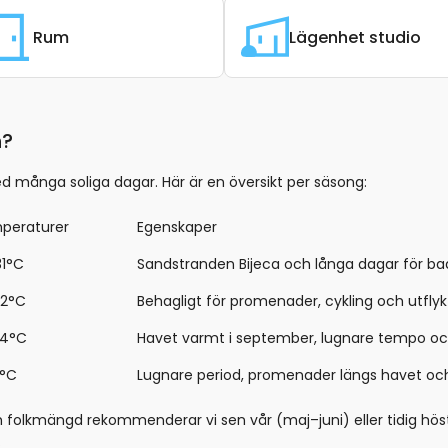
Rum
Lägenhet studio
n?
 många soliga dagar. Här är en översikt per säsong:
peraturer
Egenskaper
31°C
Sandstranden Bijeca och långa dagar för ba
22°C
Behagligt för promenader, cykling och utfly
24°C
Havet varmt i september, lugnare tempo oc
2°C
Lugnare period, promenader längs havet och u
 folkmängd rekommenderar vi sen vår (maj–juni) eller tidig hö
.