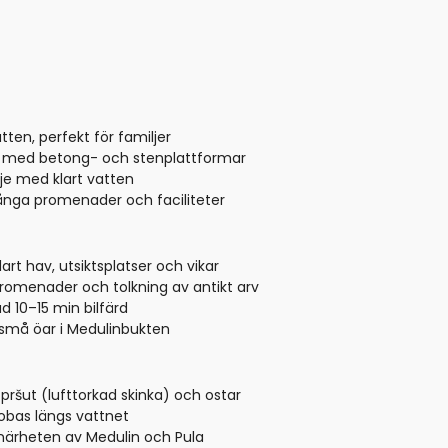
ten, perfekt för familjer
r med betong- och stenplattformar
nje med klart vatten
ånga promenader och faciliteter
rt hav, utsiktsplatser och vikar
promenader och tolkning av antikt arv
d 10–15 min bilfärd
h små öar i Medulinbukten
, pršut (lufttorkad skinka) och ostar
nobas längs vattnet
 närheten av Medulin och Pula