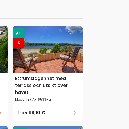
5
%
Ettrumslägenhet med
terrass och utsikt över
havet
Medulin / A-16533-a
från
98,10 €