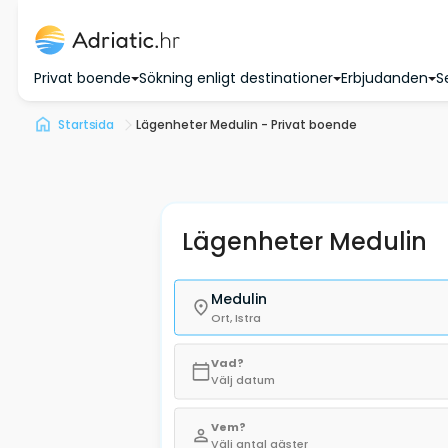
Privat boende
Sökning enligt destinationer
Erbjudanden
S
Startsida
Lägenheter Medulin - Privat boende
Lägenheter Medulin
Medulin
Ort, Istra
Vad?
Välj datum
Vem?
Välj antal gäster