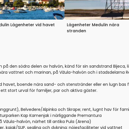
ulin Lägenheter vid havet
Lägenheter Medulin nära
stranden
ien på den södra delen av halvön, känd för sin sandstrand Bijeca
nära vattnet och marinan, på Vižula-halvön och i stadsdelarna 
 havet, boende nära sand- och stenstränder eller en lugn bas för
tt stort urval för familjer, par och aktiva gäster.
nggrunt), Belvedere/Alpinka och Skrape; rent, lugnt hav för fami
aturparken Kap Kamenjak i närliggande Premantura
å Vižula-halvön, närhet till antika Pula (Arena)
, kajak/SUP, segling och dykning; nöjesfaciliteter vid vattnet