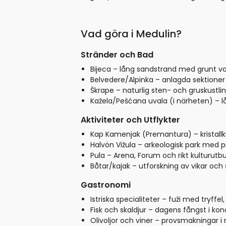
Vad göra i Medulin?
Stränder och Bad
Bijeca – lång sandstrand med grunt vat
Belvedere/Alpinka – anlagda sektione
Škrape – naturlig sten- och gruskustli
Kažela/Pešćana uvala (i närheten) – l
Aktiviteter och Utflykter
Kap Kamenjak (Premantura) – kristallkla
Halvön Vižula – arkeologisk park med 
Pula – Arena, Forum och rikt kulturutbu
Båtar/kajak – utforskning av vikar oc
Gastronomi
Istriska specialiteter – fuži med tryffel
Fisk och skaldjur – dagens fångst i ko
Olivoljor och viner – provsmakningar i