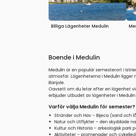
Billiga Lägenheter Medulin
Med
Boende i Medulin
Medulin är en populär semesterort i Istr
atmosfär. Lägenheterna i Medulin ligger 
Banjole.
Oavsett om du letar efter en lägenhet vid
erbjuder utbudet av lägenheter i Medulin e
Varför välja Medulin för semester?
Stränder och Hav – Bijeca (sand och lå
Natur och Utflykter – den skyddade n
Kultur och Historia – arkeologisk park p
Aktiviteter – promenader och cykelleder