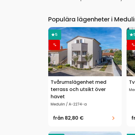
Populära lägenheter i Meduli
5
%
%
Tvårumslägenhet med
Tv
terrass och utsikt över
Me
havet
Medulin / A-2274-a
från
82,80 €
f