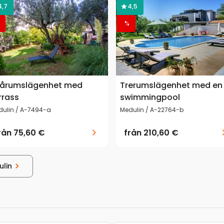
4,7
4,5
%
årumslägenhet med
Trerumslägenhet med en
rrass
swimmingpool
dulin / A-7494-a
Medulin / A-22764-b
rån
75,60 €
från
210,60 €
ulin