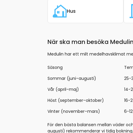
Hus
När ska man besöka Meduli
Medulin har ett milt medelhavsklimat med
Säsong
Tem
Sommar (juni–augusti)
25-
Vår (april–maj)
14-
Höst (september–oktober)
16-
Vinter (november–mars)
6-1
För den bästa balansen mellan väder och
augusti) rekommenderar vi tidig bokning