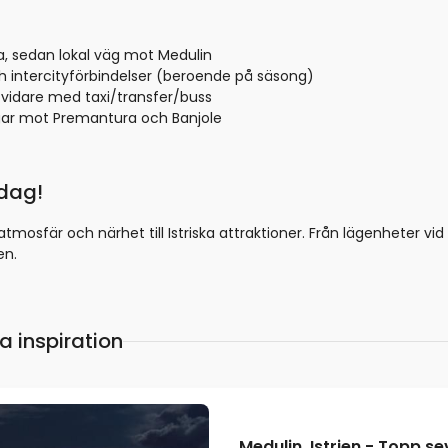
la, sedan lokal väg mot Medulin
ch intercityförbindelser (beroende på säsong)
; vidare med taxi/transfer/buss
gar mot Premantura och Banjole
idag!
mosfär och närhet till Istriska attraktioner. Från lägenheter vid B
en.
a inspiration
Medulin, Istrien - Topp 