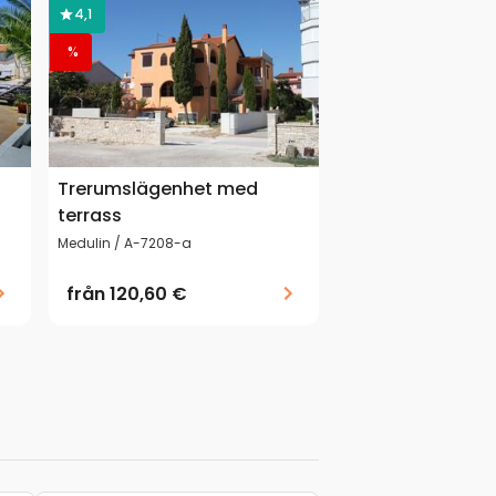
4,1
%
Trerumslägenhet med
terrass
Medulin / A-7208-a
från
120,60 €