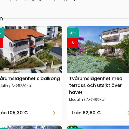
n
5
5
%
årumslägenhet s balkong
Tvårumslägenhet med
terrass och utsikt över
dulin / A-25220-a
havet
Medulin / A-7495-a
rån
105,30 €
från
82,80 €