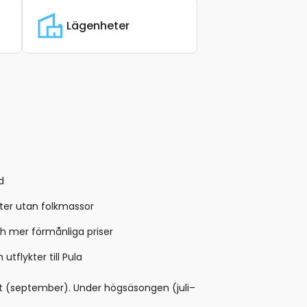
Lägenheter
d
kter utan folkmassor
h mer förmånliga priser
tflykter till Pula
st (september). Under högsäsongen (juli–