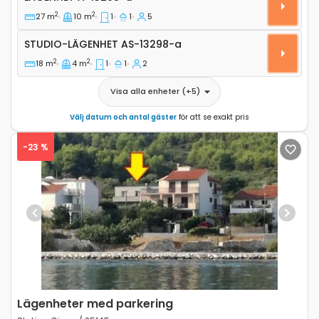
2
2
27 m
10 m
1
1
5
Studio-lägenhet AS-13298-a
STUDIO-LÄGENHET
AS-13298-a
2
2
18 m
4 m
1
1
2
Visa alla enheter
(+
5
)
Välj datum och antal gäster
för att se exakt pris
-23 %
Previous
Next
Lägenheter med parkering