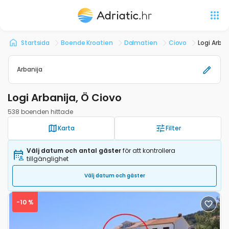
Startsida
Boende Kroatien
Dalmatien
Ciovo
Logi Arban
Arbanija
Logi Arbanija, Ö Ciovo
538 boenden hittade
Karta
Filter
Välj datum och antal gäster
för att kontrollera
tillgänglighet
Välj datum och gäster
-10 %