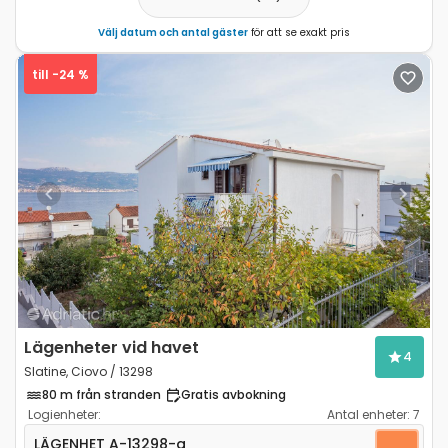
Välj datum och antal gäster
för att se exakt pris
till -24 %
Previous
Next
Lägenheter vid havet
4
Slatine, Ciovo / 13298
80 m från stranden
Gratis avbokning
Logienheter:
Antal enheter:
7
Ettrumslägenhet Slatine, Ciovo A-13298-a
LÄGENHET
A-13298-a