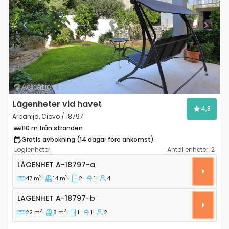
Previous
Next
Lägenheter vid havet
4,8
Arbanija, Ciovo / 18797
110 m från stranden
Gratis avbokning (14 dagar före ankomst)
Logienheter:
Antal enheter:
2
Tvårumslägenhet Arbanija, Ciovo A-18797-a
LÄGENHET
A-18797-a
2
2
47 m
14 m
2
1
4
Lägenhet A-18797-b
LÄGENHET
A-18797-b
2
2
22 m
8 m
1
1
2