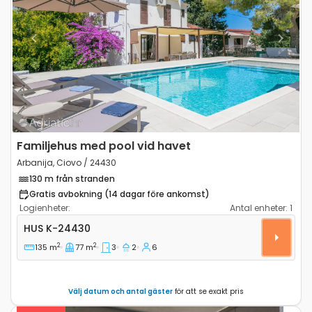
Previous
Next
Familjehus med pool vid havet
Arbanija, Ciovo / 24430
130 m från stranden
Gratis avbokning (14 dagar före ankomst)
Logienheter:
Antal enheter:
1
Trerumshus Arbanija, Ciovo K-24430
HUS
K-24430
2
2
135 m
77 m
3
2
6
Välj datum och antal gäster
för att se exakt pris