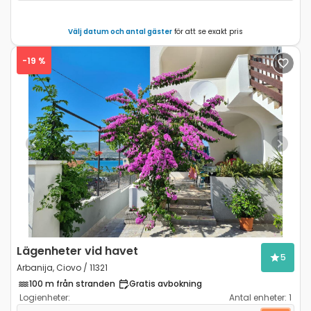
Välj datum och antal gäster
för att se exakt pris
-19 %
Previous
Next
Lägenheter vid havet
5
Arbanija, Ciovo / 11321
100 m från stranden
Gratis avbokning
Logienheter:
Antal enheter:
1