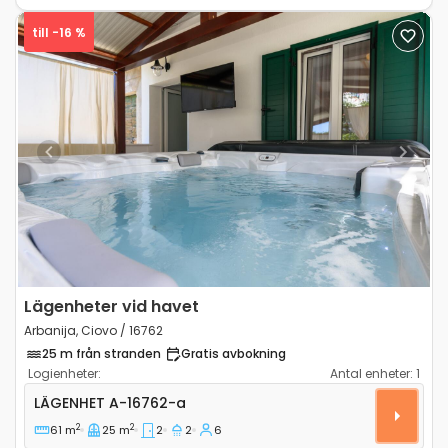
till -16 %
Previous
Next
Lägenheter vid havet
Arbanija, Ciovo / 16762
25 m från stranden
Gratis avbokning
Logienheter:
Antal enheter:
1
Tvårumslägenhet Arbanija, Ciovo A-16762-a
LÄGENHET
A-16762-a
2
2
61 m
25 m
2
2
6