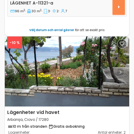
Trerumslägenhet Arbanija, Ciovo A-11321-a
LÄGENHET
A-11321-a
2
2
96 m
30 m
3
2
7
Välj datum och antal gäster
för att se exakt pris
-10 %
Previous
Next
Lägenheter vid havet
Arbanija, Ciovo / 17280
10 m från stranden
Gratis avbokning
Logienheter:
Antal enheter:
2