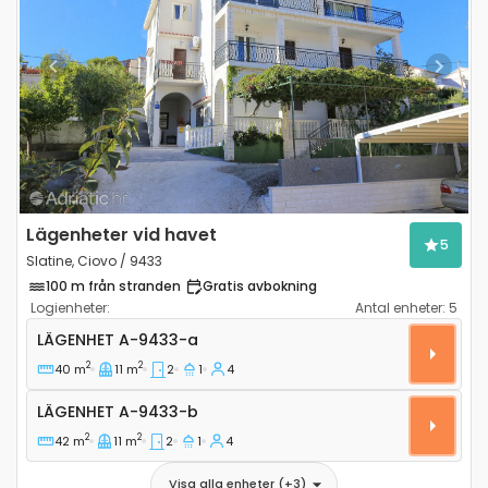
Previous
Next
Lägenheter vid havet
5
Slatine, Ciovo / 9433
100 m från stranden
Gratis avbokning
Logienheter:
Antal enheter:
5
Tvårumslägenhet Slatine, Ciovo A-9433-a
LÄGENHET
A-9433-a
2
2
40 m
11 m
2
1
4
Lägenhet A-9433-b
LÄGENHET
A-9433-b
2
2
42 m
11 m
2
1
4
Visa alla enheter
(+
3
)