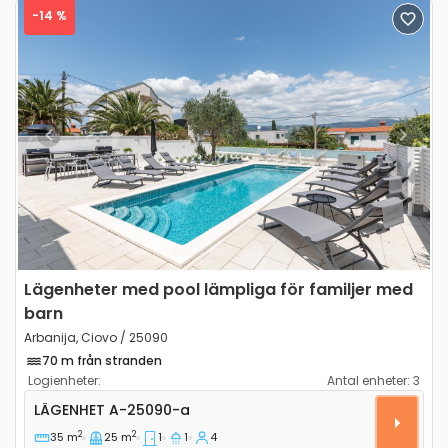
-14 %
Previous
Next
Lägenheter med pool lämpliga för familjer med
barn
Arbanija, Ciovo / 25090
70 m från stranden
Logienheter:
Antal enheter:
3
Ettrumslägenhet Arbanija, Ciovo A-25090-a
LÄGENHET
A-25090-a
2
2
35 m
25 m
1
1
4