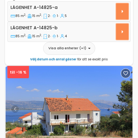
Tvårumslägenhet Arbanija, Ciovo A-14825-a
LÄGENHET
A-14825-a
2
2
85 m
15 m
2
1
5
Lägenhet A-14825-b
LÄGENHET
A-14825-b
2
2
85 m
15 m
2
1
4
Visa alla enheter
(+
1
)
Välj datum och antal gäster
för att se exakt pris
till -16 %
Previous
Next