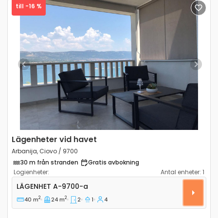
till -16 %
Previous
Next
Lägenheter vid havet
Arbanija, Ciovo / 9700
30 m från stranden
Gratis avbokning
Logienheter:
Antal enheter:
1
Tvårumslägenhet Arbanija, Ciovo A-9700-a
LÄGENHET
A-9700-a
2
2
40 m
24 m
2
1
4