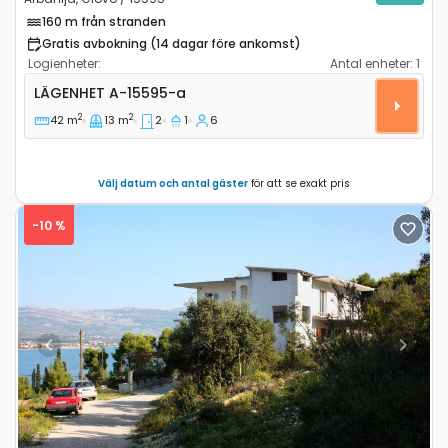
160 m från stranden
Gratis avbokning (14 dagar före ankomst)
Logienheter:
Antal enheter:
1
Tvårumslägenhet Arbanija, Ciovo A-15595-a
LÄGENHET
A-15595-a
2
2
42 m
13 m
2
1
6
Välj datum och antal gäster
för att se exakt pris
-10 %
Previous
Next