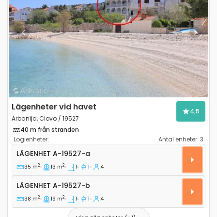
Previous
Next
Lägenheter vid havet
4,5
Arbanija, Ciovo / 19527
40 m från stranden
Logienheter:
Antal enheter:
3
Ettrumslägenhet Arbanija, Ciovo A-19527-a
LÄGENHET
A-19527-a
2
2
35 m
13 m
1
1
4
Lägenhet A-19527-b
LÄGENHET
A-19527-b
2
2
38 m
19 m
1
1
4