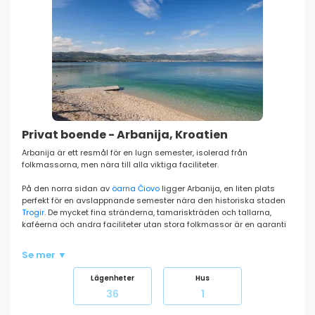
Privat boende - Arbanija, Kroatien
Arbanija är ett resmål för en lugn semester, isolerad från
folkmassorna, men nära till alla viktiga faciliteter.
På den norra sidan av
öarna Čiovo
ligger Arbanija, en liten plats
perfekt för en avslappnande semester nära den historiska staden
Trogir
. De mycket fina stränderna, tamariskträden och tallarna,
kaféerna och andra faciliteter utan stora folkmassor är en garanti
för en lugn semester i sällskap med dina närmaste. För ett bra
nattliv räcker det att besöka grannstaden
Trogir
eller
Kaštela
,
Split
Se mer ▼
och
Primošten
.
Hitta det perfekta boendet för din idealiska semester i Arbanija i
Lägenheter
Hus
vårt utbud av lägenheter och semesterhus och utforska även resten
36
1
av
Riviera Čiovo
.