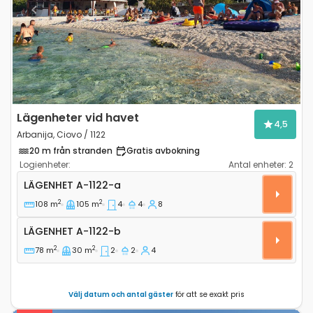
Previous
Next
Lägenheter vid havet
4,5
Arbanija, Ciovo / 1122
20 m från stranden
Gratis avbokning
Logienheter:
Antal enheter:
2
Fyra rumslägenhet Arbanija, Ciovo A-1122-a
LÄGENHET
A-1122-a
2
2
108 m
105 m
4
4
8
Lägenhet A-1122-b
LÄGENHET
A-1122-b
2
2
78 m
30 m
2
2
4
Välj datum och antal gäster
för att se exakt pris