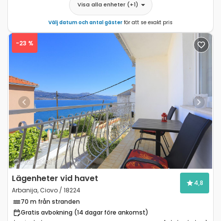
Visa alla enheter
(+
1
)
Välj datum och antal gäster
för att se exakt pris
-23 %
Previous
Next
Lägenheter vid havet
4,8
Arbanija, Ciovo / 18224
70 m från stranden
Gratis avbokning (14 dagar före ankomst)