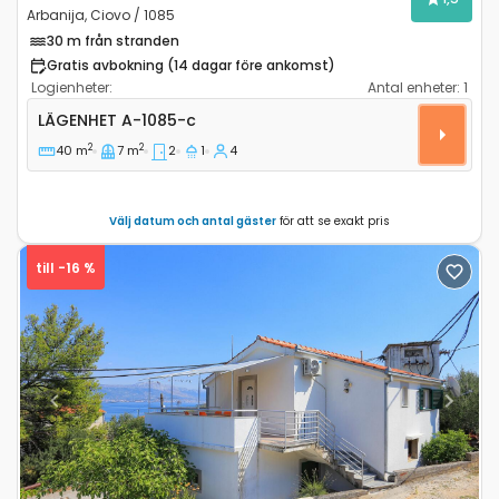
Arbanija, Ciovo / 1085
30 m från stranden
Gratis avbokning (14 dagar före ankomst)
Logienheter:
Antal enheter:
1
Tvårumslägenhet Arbanija, Ciovo A-1085-c
LÄGENHET
A-1085-c
2
2
40 m
7 m
2
1
4
Välj datum och antal gäster
för att se exakt pris
till -16 %
Previous
Next