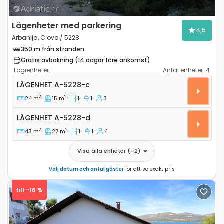
Lägenheter med parkering
4,5
Arbanija, Ciovo / 5228
350 m från stranden
Gratis avbokning (14 dagar före ankomst)
Logienheter:
Antal enheter:
4
Ettrumslägenhet Arbanija, Ciovo A-5228-c
LÄGENHET
A-5228-c
2
2
24 m
15 m
1
1
3
Lägenhet A-5228-d
LÄGENHET
A-5228-d
2
2
43 m
27 m
1
1
4
Visa alla enheter
(+
2
)
Välj datum och antal gäster
för att se exakt pris
till -16 %