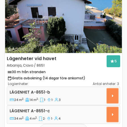
Previous
Next
Lägenheter vid havet
5
Arbanija, Ciovo / 8651
30 m från stranden
Gratis avbokning (14 dagar före ankomst)
Logienheter:
Antal enheter:
3
Ettrumslägenhet Arbanija, Ciovo A-8651-b
LÄGENHET
A-8651-b
2
2
24 m
14 m
1
1
3
Lägenhet A-8651-c
LÄGENHET
A-8651-c
2
2
34 m
4 m
2
1
4