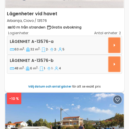
Lägenheter vid havet
Arbanija, Ciovo / 13576
10 m från stranden
Gratis avbokning
Logienheter:
Antal enheter:
2
Tvårumslägenhet Arbanija, Ciovo A-13576-a
LÄGENHET
A-13576-a
2
2
63 m
32 m
2
2
5
Lägenhet A-13576-b
LÄGENHET
A-13576-b
2
2
48 m
6 m
1
1
4
Välj datum och antal gäster
för att se exakt pris
-10 %