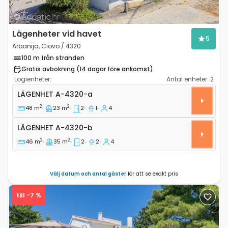
Lägenheter vid havet
5
Arbanija, Ciovo / 4320
100 m från stranden
Gratis avbokning (14 dagar före ankomst)
Logienheter:
Antal enheter:
2
Tvårumslägenhet Arbanija, Ciovo A-4320-a
LÄGENHET
A-4320-a
2
2
48 m
23 m
2
1
4
Lägenhet A-4320-b
LÄGENHET
A-4320-b
2
2
46 m
35 m
2
2
4
Välj datum och antal gäster
för att se exakt pris
till -7 %