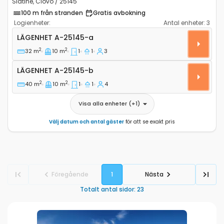
Slatine, Ciovo / 25145
100 m från stranden
Gratis avbokning
Logienheter:
Antal enheter:
3
Ettrumslägenhet Slatine, Ciovo A-25145-a
LÄGENHET
A-25145-a
2
2
32 m
10 m
1
1
3
Lägenhet A-25145-b
LÄGENHET
A-25145-b
2
2
40 m
10 m
1
1
4
Visa alla enheter
(+
1
)
Välj datum och antal gäster
för att se exakt pris
Föregående
1
Nästa
Totalt antal sidor
:
23