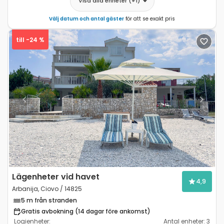
Visa alla enheter
(+
1
)
Välj datum och antal gäster
för att se exakt pris
till -24 %
Previous
Next
Lägenheter vid havet
4,9
Arbanija, Ciovo / 14825
5 m från stranden
Gratis avbokning (14 dagar före ankomst)
Logienheter:
Antal enheter:
3