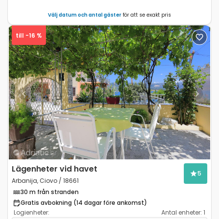
Välj datum och antal gäster
för att se exakt pris
till -16 %
Previous
Next
Lägenheter vid havet
5
Arbanija, Ciovo / 18661
30 m från stranden
Gratis avbokning (14 dagar före ankomst)
Logienheter:
Antal enheter:
1