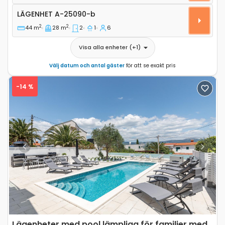
Lägenhet A-25090-b
LÄGENHET
A-25090-b
2
2
44 m
28 m
2
1
6
Visa alla enheter
(+
1
)
Välj datum och antal gäster
för att se exakt pris
-14 %
Previous
Next
Lägenheter med pool lämpliga för familjer med