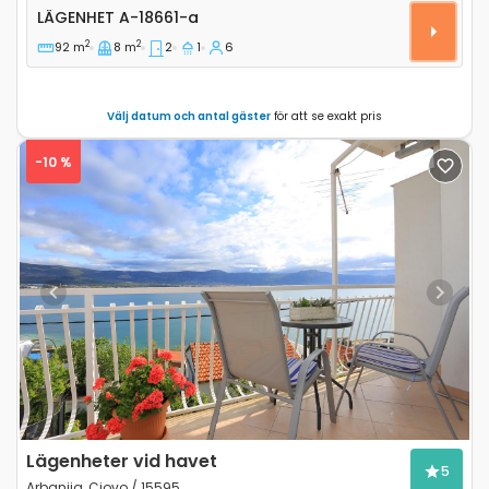
Tvårumslägenhet Arbanija, Ciovo A-18661-a
LÄGENHET
A-18661-a
2
2
92 m
8 m
2
1
6
Välj datum och antal gäster
för att se exakt pris
-10 %
Previous
Next
Lägenheter vid havet
5
Arbanija, Ciovo / 15595