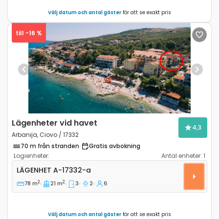
Välj datum och antal gäster
för att se exakt pris
till -16 %
Previous
Next
Lägenheter vid havet
4,3
Arbanija, Ciovo / 17332
70 m från stranden
Gratis avbokning
Logienheter:
Antal enheter:
1
Trerumslägenhet Arbanija, Ciovo A-17332-a
LÄGENHET
A-17332-a
2
2
78 m
21 m
3
2
6
Välj datum och antal gäster
för att se exakt pris