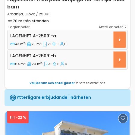
barn
Arbanija, Ciovo / 25091
70 m från stranden
Logienheter:
Antal enheter:
2
Tvårumslägenhet Arbanija, Ciovo A-25091-a
LÄGENHET
A-25091-a
2
2
43 m
25 m
2
1
6
Lägenhet A-25091-b
LÄGENHET
A-25091-b
2
2
64 m
20 m
3
1
6
Välj datum och antal gäster
för att se exakt pris
Ytterligare erbjudande i närheten
till -22 %