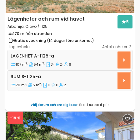
Lägenheter och rum vid havet
5
Arbanija, Ciovo / 1125
170 m från stranden
Gratis avbokning (14 dagar före ankomst)
Logienheter:
Antal enheter:
2
Trerumslägenhet Arbanija, Ciovo A-1125-a
LÄGENHET
A-1125-a
2
2
107 m
54 m
3
2
6
Rum S-1125-a
RUM
S-1125-a
2
2
20 m
5 m
1
1
2
Välj datum och antal gäster
för att se exakt pris
-19 %