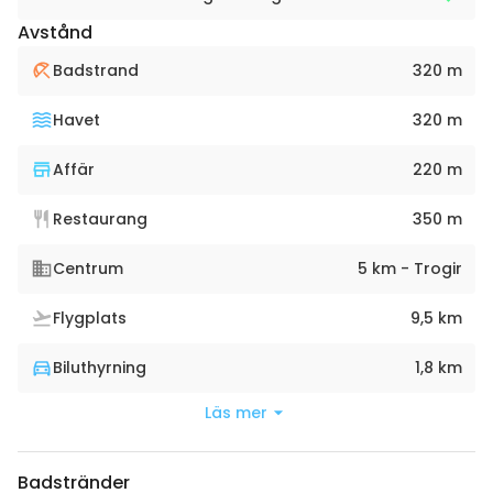
Avstånd
Badstrand
320 m
Havet
320 m
Affär
220 m
Restaurang
350 m
Centrum
5 km - Trogir
Flygplats
9,5 km
Biluthyrning
1,8 km
Läs mer
Badstränder