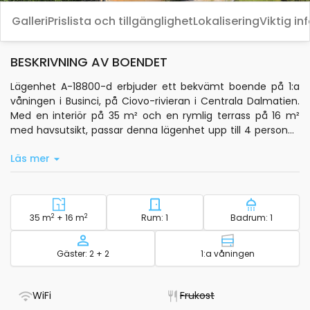
Galleri
Prislista och tillgänglighet
Lokalisering
Viktig in
BESKRIVNING AV BOENDET
Lägenhet A-18800-d erbjuder ett bekvämt boende på 1:a
våningen i Businci, på Ciovo-rivieran i Centrala Dalmatien.
Med en interiör på 35 m² och en rymlig terrass på 16 m²
med havsutsikt, passar denna lägenhet upp till 4 personer.
Sovplatserna är fördelade mellan ett sovrum och
Läs mer
vardagsrummet, vilket ger flexibilitet för både familjer och
mindre sällskap.
Här finns luftkonditionering i vardagsrummet, standard wi-
fi och satellit-TV för en smidig vistelse. Lägenheten har ett
2
Område - boende
2
Antal sovrum - boende
Antal bad
35 m
+ 16 m
Rum: 1
Badrum: 1
privat kök utrustat med grundläggande köksutrustning och
vattenkokare, samt tvättmaskin för extra bekvämlighet.
Kapacitet
Våning - boen
Gäster: 2 + 2
1:a våningen
Sängkläder, badrumsartiklar, handdukar och hårtork ingår.
Utomhus finns en gemensam yta på 50 m² och en fast grill
för trevliga måltider.
- Det finns WiFi
- Otillgängligt
WiFi
Frukost