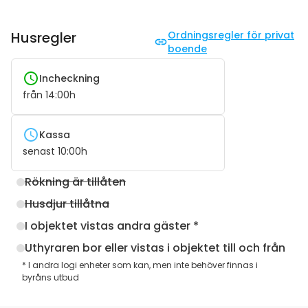
Husregler
Ordningsregler för privat
boende
Incheckning
från
14:00
h
Kassa
senast
10:00
h
Rökning är tillåten
Husdjur tillåtna
I objektet vistas andra gäster *
Uthyraren bor eller vistas i objektet till och från
* I andra logi enheter som kan, men inte behöver finnas i
byråns utbud