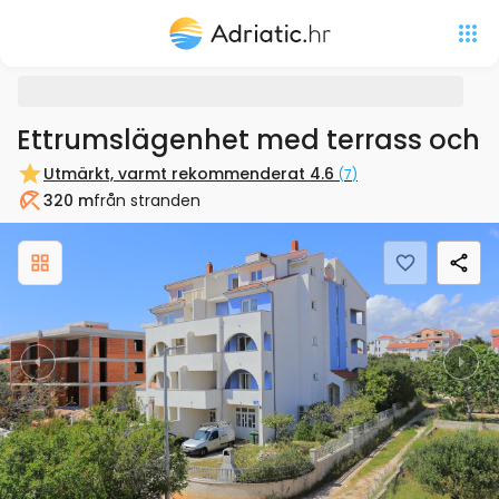
Ettrumslägenhet med terrass och ut
Utmärkt, varmt rekommenderat
4.6
(
7
)
320 m
från stranden
Badstrand
Previous
Nex