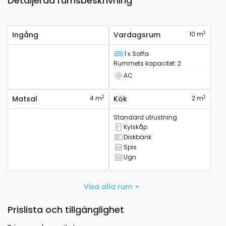
Detaljerad rumsbeskrivning
2
Ingång
Vardagsrum
10 m
1 x Soffa
Säng
Rummets kapacitet
:
2
AC
Det finns luftkonditionering
2
2
Matsal
4 m
Kök
2 m
Standard utrustning
Kylskåp
Det finns ett kylskåp
Diskbänk
Det finns handfat
Spis
Det finns en spis
Ugn
Det finns en ugn
Visa alla rum
Prislista och tillgänglighet