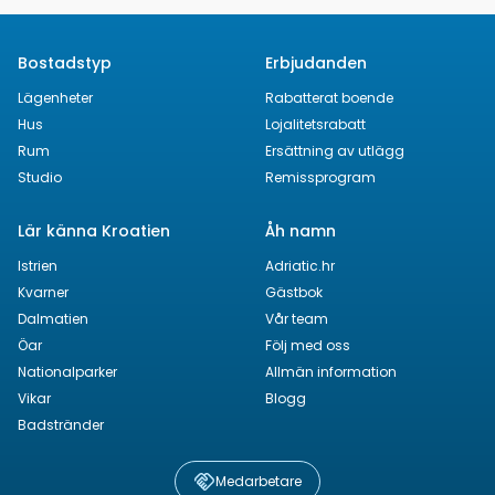
Bostadstyp
Erbjudanden
Lägenheter
Rabatterat boende
Hus
Lojalitetsrabatt
Rum
Ersättning av utlägg
Studio
Remissprogram
Lär känna Kroatien
Åh namn
Istrien
Adriatic.hr
Kvarner
Gästbok
Dalmatien
Vår team
Öar
Följ med oss
Nationalparker
Allmän information
Vikar
Blogg
Badstränder
Medarbetare