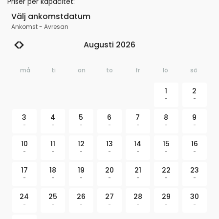
Priser per kapacitet
:
Välj ankomstdatum
Ankomst
-
Avresan
Augusti 2026
må
ti
on
to
fr
lö
sö
1
2
-
-
3
4
5
6
7
8
9
-
-
-
-
-
-
-
10
11
12
13
14
15
16
-
-
-
-
-
-
-
17
18
19
20
21
22
23
-
-
-
-
-
-
-
24
25
26
27
28
29
30
-
-
-
-
-
-
-