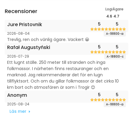
Logi
Ägare
Recensioner
4.6
4.7
Jure Pristovnik
5
5
2026-08-04
A-18800-a
Trevlig, ren och vänlig ägare. Vackert 😀
Rafał Augustyński
5
5
2026-07-29
A-18800-c
Ett lugnt ställe. 250 meter till stranden och inga
folkmassor. I närheten finns restauranger och en
marknad. Jag rekommenderar det för en lugn
tillflyktsort. Och om du gillar folkmassor är det cirka 10
km bort och atmosfären är som i Trogir 😊
Anonym
5
5
2025-08-24
A-18800-a
Läs mer