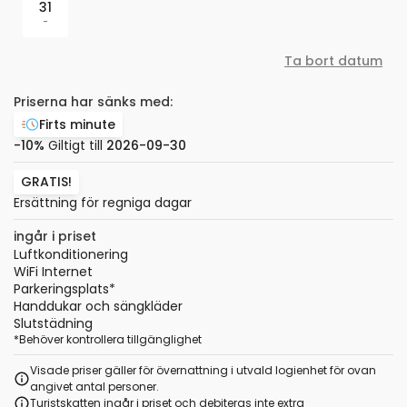
31
-
Ta bort datum
Priserna har sänks med:
Firts minute
-10%
Giltigt till
2026-09-30
GRATIS!
Ersättning för regniga dagar
ingår i priset
Luftkonditionering
WiFi Internet
Parkeringsplats
*
Handdukar och sängkläder
Slutstädning
*
Behöver kontrollera tillgänglighet
Visade priser gäller för övernattning i utvald logienhet för ovan
angivet antal personer.
Turistskatten ingår i priset och debiteras inte extra