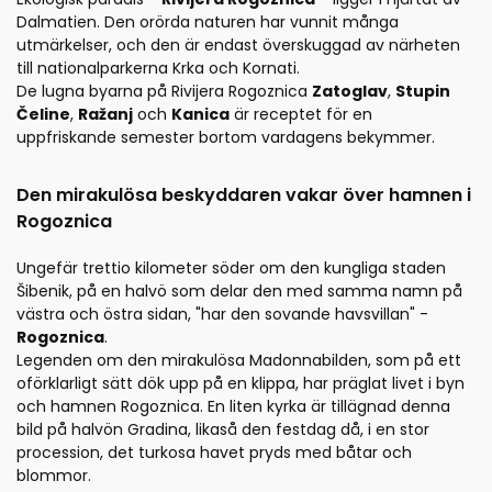
Dalmatien. Den orörda naturen har vunnit många
utmärkelser, och den är endast överskuggad av närheten
till nationalparkerna Krka och Kornati.
De lugna byarna på Rivijera Rogoznica
Zatoglav
,
Stupin
Čeline
,
Ražanj
och
Kanica
är receptet för en
uppfriskande semester bortom vardagens bekymmer.
Den mirakulösa beskyddaren vakar över hamnen i
Rogoznica
Ungefär trettio kilometer söder om den kungliga staden
Šibenik, på en halvö som delar den med samma namn på
västra och östra sidan, "har den sovande havsvillan" -
Rogoznica
.
Legenden om den mirakulösa Madonnabilden, som på ett
oförklarligt sätt dök upp på en klippa, har präglat livet i byn
och hamnen Rogoznica. En liten kyrka är tillägnad denna
bild på halvön Gradina, likaså den festdag då, i en stor
procession, det turkosa havet pryds med båtar och
blommor.