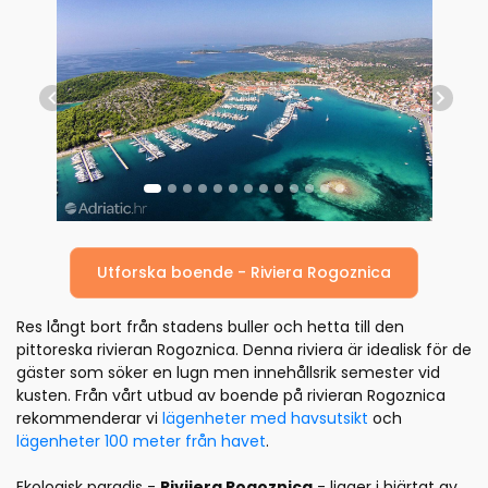
Previous
Next
Utforska boende - Riviera Rogoznica
Res långt bort från stadens buller och hetta till den
pittoreska rivieran Rogoznica. Denna riviera är idealisk för de
gäster som söker en lugn men innehållsrik semester vid
kusten. Från vårt utbud av boende på rivieran Rogoznica
rekommenderar vi
lägenheter med havsutsikt
och
lägenheter 100 meter från havet
.
Ekologisk paradis -
Rivijera Rogoznica
- ligger i hjärtat av