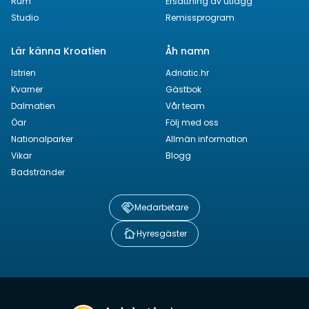
Rum
Ersättning av utlägg
Studio
Remissprogram
Lär känna Kroatien
Åh namn
Istrien
Adriatic.hr
Kvarner
Gästbok
Dalmatien
Vår team
Öar
Följ med oss
Nationalparker
Allmän information
Vikar
Blogg
Badstränder
Medarbetare
Hyresgäster