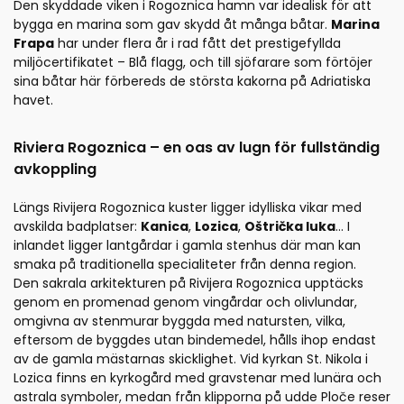
Den skyddade viken i Rogoznica hamn var idealisk för att
bygga en marina som gav skydd åt många båtar.
Marina
Frapa
har under flera år i rad fått det prestigefyllda
miljöcertifikatet – Blå flagg, och till sjöfarare som förtöjer
sina båtar här förbereds de största kakorna på Adriatiska
havet.
Riviera Rogoznica – en oas av lugn för fullständig
avkoppling
Längs Rivijera Rogoznica kuster ligger idylliska vikar med
avskilda badplatser:
Kanica
,
Lozica
,
Oštrička luka
... I
inlandet ligger lantgårdar i gamla stenhus där man kan
smaka på traditionella specialiteter från denna region.
Den sakrala arkitekturen på Rivijera Rogoznica upptäcks
genom en promenad genom vingårdar och olivlundar,
omgivna av stenmurar byggda med natursten, vilka,
eftersom de byggdes utan bindemedel, hålls ihop endast
av de gamla mästarnas skicklighet. Vid kyrkan St. Nikola i
Lozica finns en kyrkogård med gravstenar med lunära och
astrala symboler, medan från klipporna på udde Ploče reser