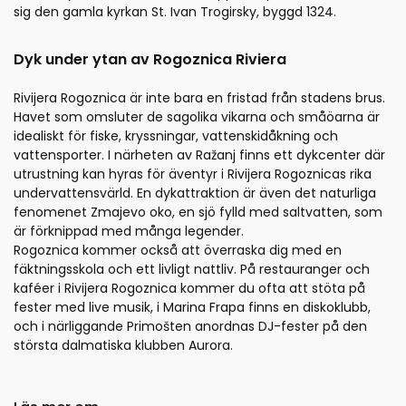
sig den gamla kyrkan St. Ivan Trogirsky, byggd 1324.
Dyk under ytan av Rogoznica Riviera
Rivijera Rogoznica är inte bara en fristad från stadens brus.
Havet som omsluter de sagolika vikarna och småöarna är
idealiskt för fiske, kryssningar, vattenskidåkning och
vattensporter. I närheten av Ražanj finns ett dykcenter där
utrustning kan hyras för äventyr i Rivijera Rogoznicas rika
undervattensvärld. En dykattraktion är även det naturliga
fenomenet Zmajevo oko, en sjö fylld med saltvatten, som
är förknippad med många legender.
Rogoznica kommer också att överraska dig med en
fäktningsskola och ett livligt nattliv. På restauranger och
kaféer i Rivijera Rogoznica kommer du ofta att stöta på
fester med live musik, i Marina Frapa finns en diskoklubb,
och i närliggande Primošten anordnas DJ-fester på den
största dalmatiska klubben Aurora.