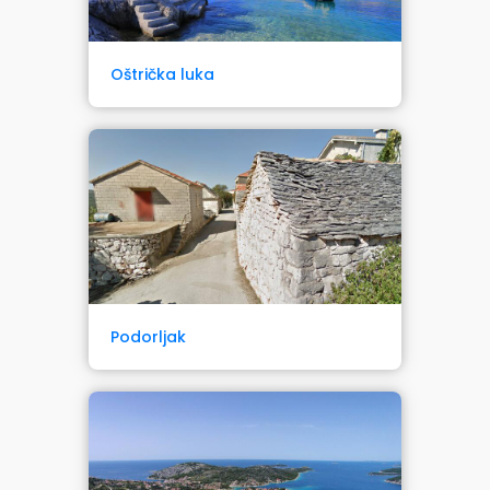
Oštrička luka
Podorljak