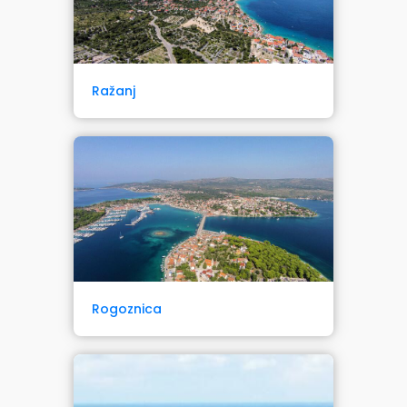
Ražanj
Rogoznica