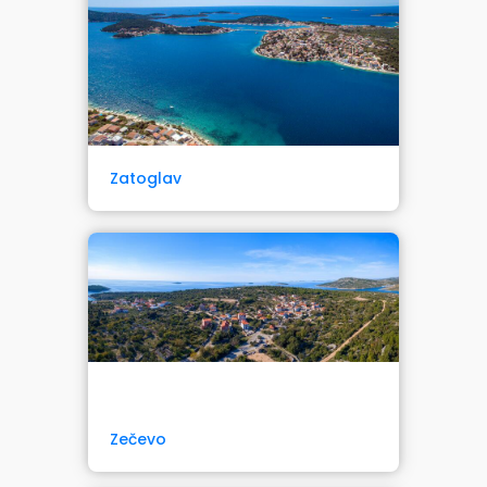
Zatoglav
Zečevo