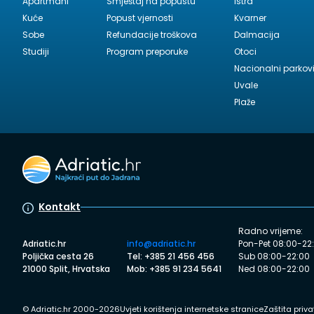
Apartmani
Smještaj na popustu
Istra
Kuće
Popust vjernosti
Kvarner
Sobe
Refundacije troškova
Dalmacija
Studiji
Program preporuke
Otoci
Nacionalni parkov
Uvale
Plaže
Kontakt
Radno vrijeme:
Adriatic.hr
info@adriatic.hr
Pon-Pet 08:00-22
Poljička cesta 26
Tel: +385 21 456 456
Sub 08:00-22:00
21000 Split, Hrvatska
Mob: +385 91 234 5641
Ned 08:00-22:00
© Adriatic.hr 2000-2026
Uvjeti korištenja internetske stranice
Zaštita priva