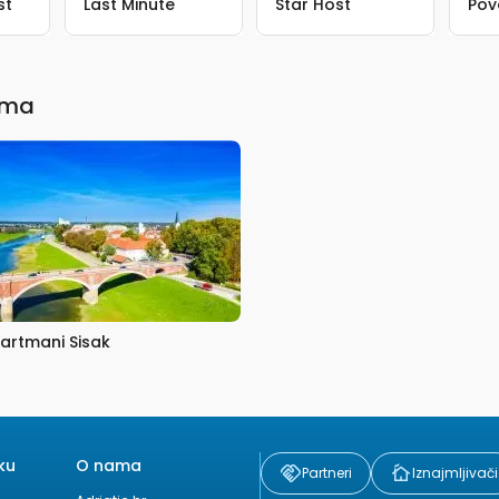
st
Last Minute
Star Host
Pov
ima
artmani Sisak
ku
O nama
Partneri
Iznajmljivači