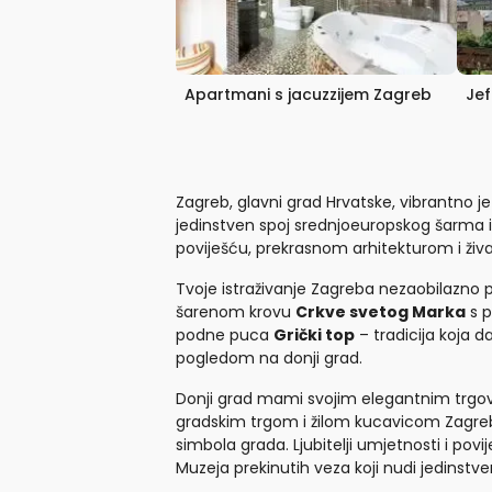
Apartmani s jacuzzijem Zagreb
Jef
Zagreb, glavni grad Hrvatske, vibrantno je
jedinstven spoj srednjoeuropskog šarma i b
poviješću, prekrasnom arhitekturom i ž
Tvoje istraživanje Zagreba nezaobilazno 
šarenom krovu
Crkve svetog Marka
s p
podne puca
Grički top
– tradicija koja dat
pogledom na donji grad.
Donji grad mami svojim elegantnim trgov
gradskim trgom i žilom kucavicom Zagreba
simbola grada. Ljubitelji umjetnosti i pov
Muzeja prekinutih veza koji nudi jedinstve