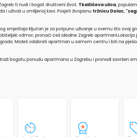
Zagreb ti nudi i bogat društveni život.
Tkalčićeva ulica
, popularn
a i uživaš u omiljenoj kavi. Posjeti živopisnu
tržnicu Dolac, "zag
og smještaja ključan je za potpuno uživanje u svemu što ovaj grad 
 obiteljski odmor, pronaći ćeš idealne Zagreb apartmani.Lokacija 
grada. Možeš odabrati apartman u samom centru i biti na pješač
 istraži bogatu ponudu apartmana u Zagrebu i pronađi savršen sm