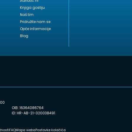
Adriatic.hr
Knjiga gostiju
Naš tim
Pridružite nam se
i
Opće informacije
Blog
:00
OIB: 16364086764
ID: HR-AB-21-020038491
tnosti
FAQ
Mapa weba
Postavke kolačića