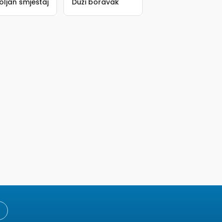
oljan smještaj
Duži boravak