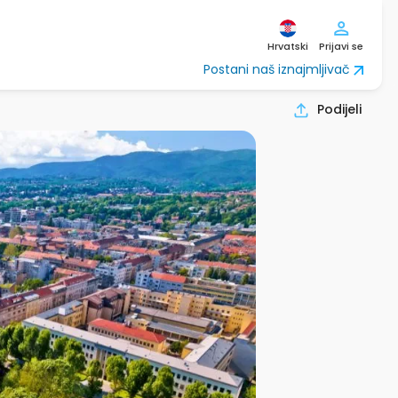
Hrvatski
Prijavi se
Postani naš iznajmljivač
Podijeli