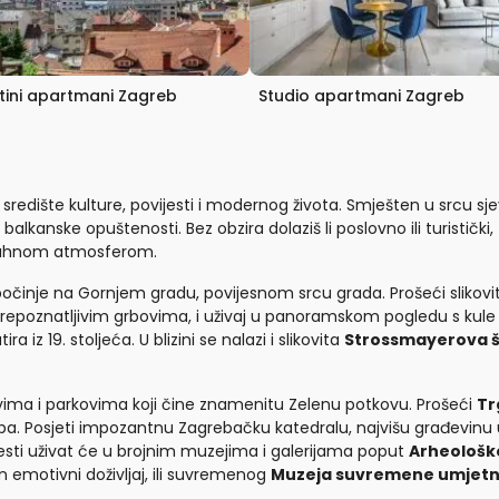
tini apartmani Zagreb
Studio apartmani Zagreb
 središte kulture, povijesti i modernog života. Smješten u srcu s
alkanske opuštenosti. Bez obzira dolaziš li poslovno ili turistič
ivahnom atmosferom.
počinje na Gornjem gradu, povijesnom srcu grada. Prošeći slikov
repoznatljivim grbovima, i uživaj u panoramskom pogledu s kul
ira iz 19. stoljeća. U blizini se nalazi i slikovita
Strossmayerova š
ima i parkovima koji čine znamenitu Zelenu potkovu. Prošeći
Tr
. Posjeti impozantnu Zagrebačku katedralu, najvišu građevinu u H
ijesti uživat će u brojnim muzejima i galerijama poput
Arheološk
n emotivni doživljaj, ili suvremenog
Muzeja suvremene umjetn