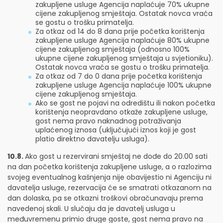
zakupljene usluge Agencija naplaćuje 70% ukupne
cijene zakupljenog smještaja. Ostatak novca vraća
se gostu o trošku primatelja.
Za otkaz od 14 do 8 dana prije početka korištenja
zakupljene usluge Agencija naplaćuje 80% ukupne
cijene zakupljenog smještaja (odnosno 100%
ukupne cijene zakupljenog smještaja u svjetioniku).
Ostatak novca vraća se gostu o trošku primatelja.
Za otkaz od 7 do 0 dana prije početka korištenja
zakupljene usluge Agencija naplaćuje 100% ukupne
cijene zakupljenog smještaja.
Ako se gost ne pojavi na odredištu ili nakon početka
korištenja neopravdano otkaže zakupljene usluge,
gost nema pravo naknadnog potraživanja
uplaćenog iznosa (uključujući iznos koji je gost
platio direktno davatelju usluga).
10.8.
Ako gost u rezervirani smještaj ne dođe do 20.00 sati
na dan početka korištenja zakupljene usluge, a o razlozima
svojeg eventualnog kašnjenja nije obavijestio ni Agenciju ni
davatelja usluge, rezervacija će se smatrati otkazanom na
dan dolaska, pa se otkazni troškovi obračunavaju prema
navedenoj skali. U slučaju da je davatelj usluga u
međuvremenu primio druge goste, gost nema pravo na