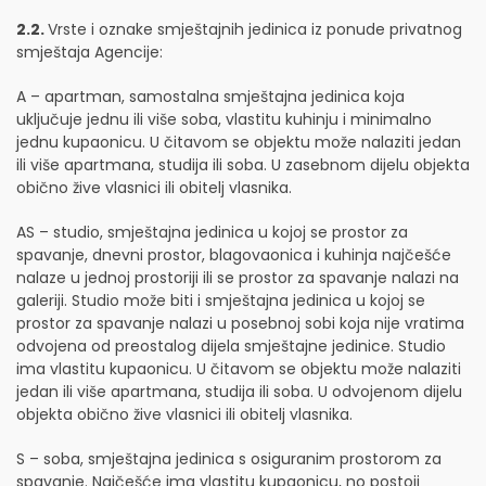
2.2.
Vrste i oznake smještajnih jedinica iz ponude privatnog
smještaja Agencije:
A – apartman, samostalna smještajna jedinica koja
uključuje jednu ili više soba, vlastitu kuhinju i minimalno
jednu kupaonicu. U čitavom se objektu može nalaziti jedan
ili više apartmana, studija ili soba. U zasebnom dijelu objekta
obično žive vlasnici ili obitelj vlasnika.
AS – studio, smještajna jedinica u kojoj se prostor za
spavanje, dnevni prostor, blagovaonica i kuhinja najčešće
nalaze u jednoj prostoriji ili se prostor za spavanje nalazi na
galeriji. Studio može biti i smještajna jedinica u kojoj se
prostor za spavanje nalazi u posebnoj sobi koja nije vratima
odvojena od preostalog dijela smještajne jedinice. Studio
ima vlastitu kupaonicu. U čitavom se objektu može nalaziti
jedan ili više apartmana, studija ili soba. U odvojenom dijelu
objekta obično žive vlasnici ili obitelj vlasnika.
S – soba, smještajna jedinica s osiguranim prostorom za
spavanje. Najčešće ima vlastitu kupaonicu, no postoji