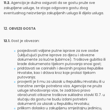
11.2.
Agencija je dužna osigurati da se gostu pruže sve
zakupljene usluge, te stoga odgovara gostu zbog
eventualnog neizvršenja zakupljenih usluga ili dijela usluga.
12. OBVEZE GOSTA
12.1.
Gost je obvezan:
posjedovati valjane putne isprave za sve osobe
(uključujući putne isprave za djecu i obvezne
dokumente za kućne ljubimce). Troškove gubitka ili
krađe dokumenata tijekom putovanja snosi gost;
pridržavati se carinskih i deviznih propisa Republike
Hrvatske, kao i država kroz koje prolazi tijekom
putovanja;
provjeriti je li mu za ulazak u Republiku Hrvatsku ili u
tranzitne zemlje potrebna viza. Agencija ne pruža
usluge ishodovanja vize, te zadržava pravo
obračunati otkazne troškove sukladno stavki 10.7. u
slučaju da gostu ne budu izdani potrebni
dokumenti za ulazak u Republiku Hrvatsku;
prilikom dolaska u zakupljenu smještajnu jedinicu,