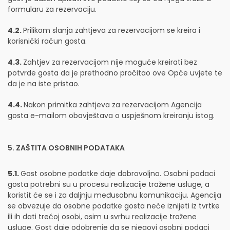
formularu za rezervaciju.
4.2.
Prilikom slanja zahtjeva za rezervacijom se kreira i
korisnički račun gosta.
4.3.
Zahtjev za rezervacijom nije moguće kreirati bez
potvrde gosta da je prethodno pročitao ove Opće uvjete te
da je na iste pristao.
4.4.
Nakon primitka zahtjeva za rezervacijom Agencija
gosta e-mailom obavještava o uspješnom kreiranju istog.
5. ZAŠTITA OSOBNIH PODATAKA
5.1.
Gost osobne podatke daje dobrovoljno. Osobni podaci
gosta potrebni su u procesu realizacije tražene usluge, a
koristit će se i za daljnju međusobnu komunikaciju. Agencija
se obvezuje da osobne podatke gosta neće iznijeti iz tvrtke
ili ih dati trećoj osobi, osim u svrhu realizacije tražene
usluge. Gost daje odobrenje da se njegovi osobni podaci