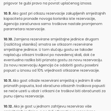
prigovor te gubi pravo na povrat uplaćenog iznosa.
10.9.
Ako gost pri otkazu rezervacije zakupljenih smještajnih
kapaciteta pronađe novoga korisnika iste rezervacije,
Agencija zaračunava samo troškove nastale promjenom
parametara rezervacije.
10.10.
Zamjena rezervirane smještajne jedinice drugom
(različitog vlasnika) smatra se otkazom rezervirane
smještajne jedinice. U tom slučaju gostu se također
naplaćuju otkazni troškovi po navedenoj skali, dok će
eventualna razlika biti priznata gostu za novu rezervaciju.
Za novu rezervaciju Agencija će odobriti gostu posebni
popust u iznosu od 10% vrijednosti otkazane rezervacije.
10.11.
Ako gost otkaže rezervirani smještaj s jednim ili više
priznatih popusta, kod obračuna otkaznih troškova popusti
se neće uzeti u obzir i otkazni će troškovi biti obračunati za
punu cijenu rezervacije.
10.12.
Ako je gost u jednom zahtjevu rezervirao više