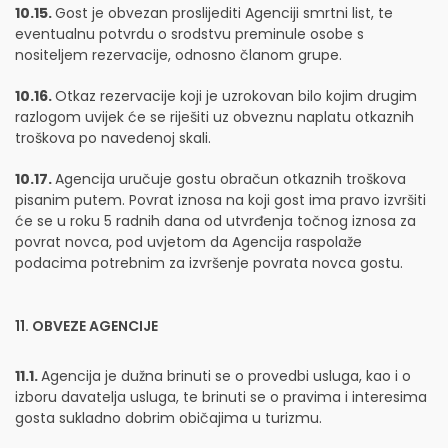
10.15.
Gost je obvezan proslijediti Agenciji smrtni list, te
eventualnu potvrdu o srodstvu preminule osobe s
nositeljem rezervacije, odnosno članom grupe.
10.16.
Otkaz rezervacije koji je uzrokovan bilo kojim drugim
razlogom uvijek će se riješiti uz obveznu naplatu otkaznih
troškova po navedenoj skali.
10.17.
Agencija uručuje gostu obračun otkaznih troškova
pisanim putem. Povrat iznosa na koji gost ima pravo izvršiti
će se u roku 5 radnih dana od utvrđenja točnog iznosa za
povrat novca, pod uvjetom da Agencija raspolaže
podacima potrebnim za izvršenje povrata novca gostu.
11. OBVEZE AGENCIJE
11.1.
Agencija je dužna brinuti se o provedbi usluga, kao i o
izboru davatelja usluga, te brinuti se o pravima i interesima
gosta sukladno dobrim običajima u turizmu.