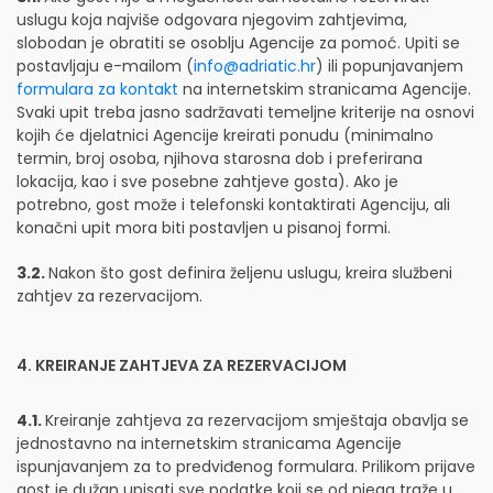
uslugu koja najviše odgovara njegovim zahtjevima,
slobodan je obratiti se osoblju Agencije za pomoć. Upiti se
postavljaju e-mailom (
info@adriatic.hr
) ili popunjavanjem
formulara za kontakt
na internetskim stranicama Agencije.
Svaki upit treba jasno sadržavati temeljne kriterije na osnovi
kojih će djelatnici Agencije kreirati ponudu (minimalno
termin, broj osoba, njihova starosna dob i preferirana
lokacija, kao i sve posebne zahtjeve gosta). Ako je
potrebno, gost može i telefonski kontaktirati Agenciju, ali
konačni upit mora biti postavljen u pisanoj formi.
3.2.
Nakon što gost definira željenu uslugu, kreira službeni
zahtjev za rezervacijom.
4. KREIRANJE ZAHTJEVA ZA REZERVACIJOM
4.1.
Kreiranje zahtjeva za rezervacijom smještaja obavlja se
jednostavno na internetskim stranicama Agencije
ispunjavanjem za to predviđenog formulara. Prilikom prijave
gost je dužan upisati sve podatke koji se od njega traže u