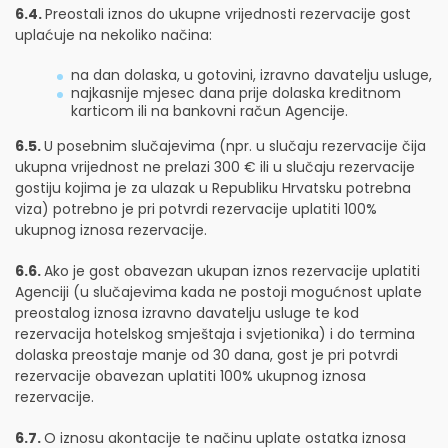
6.4.
Preostali iznos do ukupne vrijednosti rezervacije gost
uplaćuje na nekoliko načina:
na dan dolaska, u gotovini, izravno davatelju usluge,
najkasnije mjesec dana prije dolaska kreditnom
karticom ili na bankovni račun Agencije.
6.5.
U posebnim slučajevima (npr. u slučaju rezervacije čija
ukupna vrijednost ne prelazi 300 € ili u slučaju rezervacije
gostiju kojima je za ulazak u Republiku Hrvatsku potrebna
viza) potrebno je pri potvrdi rezervacije uplatiti 100%
ukupnog iznosa rezervacije.
6.6.
Ako je gost obavezan ukupan iznos rezervacije uplatiti
Agenciji (u slučajevima kada ne postoji mogućnost uplate
preostalog iznosa izravno davatelju usluge te kod
rezervacija hotelskog smještaja i svjetionika) i do termina
dolaska preostaje manje od 30 dana, gost je pri potvrdi
rezervacije obavezan uplatiti 100% ukupnog iznosa
rezervacije.
6.7.
O iznosu akontacije te načinu uplate ostatka iznosa