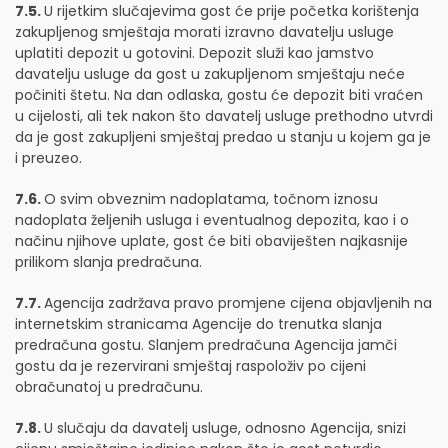
7.5.
U rijetkim slučajevima gost će prije početka korištenja
zakupljenog smještaja morati izravno davatelju usluge
uplatiti depozit u gotovini. Depozit služi kao jamstvo
davatelju usluge da gost u zakupljenom smještaju neće
počiniti štetu. Na dan odlaska, gostu će depozit biti vraćen
u cijelosti, ali tek nakon što davatelj usluge prethodno utvrdi
da je gost zakupljeni smještaj predao u stanju u kojem ga je
i preuzeo.
7.6.
O svim obveznim nadoplatama, točnom iznosu
nadoplata željenih usluga i eventualnog depozita, kao i o
načinu njihove uplate, gost će biti obaviješten najkasnije
prilikom slanja predračuna.
7.7.
Agencija zadržava pravo promjene cijena objavljenih na
internetskim stranicama Agencije do trenutka slanja
predračuna gostu. Slanjem predračuna Agencija jamči
gostu da je rezervirani smještaj raspoloživ po cijeni
obračunatoj u predračunu.
7.8.
U slučaju da davatelj usluge, odnosno Agencija, snizi