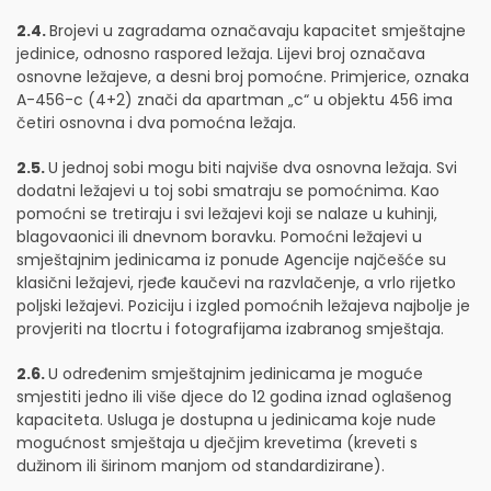
2.4.
Brojevi u zagradama označavaju kapacitet smještajne
jedinice, odnosno raspored ležaja. Lijevi broj označava
osnovne ležajeve, a desni broj pomoćne. Primjerice, oznaka
A-456-c (4+2) znači da apartman „c“ u objektu 456 ima
četiri osnovna i dva pomoćna ležaja.
2.5.
U jednoj sobi mogu biti najviše dva osnovna ležaja. Svi
dodatni ležajevi u toj sobi smatraju se pomoćnima. Kao
pomoćni se tretiraju i svi ležajevi koji se nalaze u kuhinji,
blagovaonici ili dnevnom boravku. Pomoćni ležajevi u
smještajnim jedinicama iz ponude Agencije najčešće su
klasični ležajevi, rjeđe kaučevi na razvlačenje, a vrlo rijetko
poljski ležajevi. Poziciju i izgled pomoćnih ležajeva najbolje je
provjeriti na tlocrtu i fotografijama izabranog smještaja.
2.6.
U određenim smještajnim jedinicama je moguće
smjestiti jedno ili više djece do 12 godina iznad oglašenog
kapaciteta. Usluga je dostupna u jedinicama koje nude
mogućnost smještaja u dječjim krevetima (kreveti s
dužinom ili širinom manjom od standardizirane).