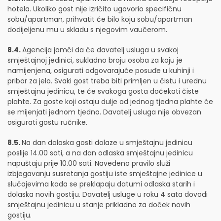
hotela. Ukoliko gost nije izričito ugovorio specifičnu
sobu/apartman, prihvatit će bilo koju sobu/apartman
dodijeljenu mu u skladu s njegovim vaučerom.
8.4.
Agencija jamči da će davatelj usluga u svakoj
smještajnoj jedinici, sukladno broju osoba za koju je
namijenjena, osigurati odgovarajuće posuđe u kuhinji i
pribor za jelo. Svaki gost treba biti primljen u čistu i urednu
smještajnu jedinicu, te će svakoga gosta dočekati čiste
plahte. Za goste koji ostaju dulje od jednog tjedna plahte će
se mijenjati jednom tjedno. Davatelj usluga nije obvezan
osigurati gostu ručnike.
8.5.
Na dan dolaska gosti dolaze u smještajnu jedinicu
poslije 14.00 sati, a na dan odlaska smještajnu jedinicu
napuštaju prije 10.00 sati. Navedeno pravilo služi
izbjegavanju susretanja gostiju iste smještajne jedinice u
slučajevima kada se preklapaju datumi odlaska starih i
dolaska novih gostiju. Davatelj usluge u roku 4 sata dovodi
smještajnu jedinicu u stanje prikladno za doček novih
gostiju.