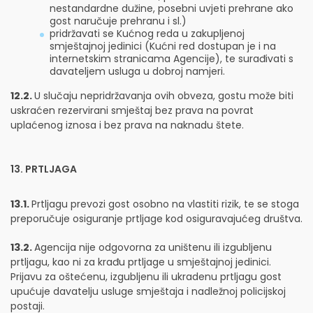
nestandardne dužine, posebni uvjeti prehrane ako
gost naručuje prehranu i sl.)
pridržavati se Kućnog reda u zakupljenoj
smještajnoj jedinici (Kućni red dostupan je i na
internetskim stranicama Agencije), te surađivati s
davateljem usluga u dobroj namjeri.
12.2.
U slučaju nepridržavanja ovih obveza, gostu može biti
uskraćen rezervirani smještaj bez prava na povrat
uplaćenog iznosa i bez prava na naknadu štete.
13. PRTLJAGA
13.1.
Prtljagu prevozi gost osobno na vlastiti rizik, te se stoga
preporučuje osiguranje prtljage kod osiguravajućeg društva.
13.2.
Agencija nije odgovorna za uništenu ili izgubljenu
prtljagu, kao ni za krađu prtljage u smještajnoj jedinici.
Prijavu za oštećenu, izgubljenu ili ukradenu prtljagu gost
upućuje davatelju usluge smještaja i nadležnoj policijskoj
postaji.