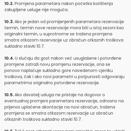
10.2.
Promjena parametara nakon početka korištenja
zakupljene usluge nije moguća.
10.3.
Ako je jedan od promijenjenih parametara rezervacije
termin, termin nove rezervacije mora biti u istoj sezoni kao
originalni termin, u suprotnome se tražena promjena
smatra otkazom rezervacije uz obračun otkaznih troškova
sukladno stavki 10.7.
10.4.
U slučaju da gost nakon već usuglašene i potvrđene
promjene zatraži novu promjenu rezervacije, ona se
ponovo naplaćuje sukladno gore navedenom cjeniku
troškova, čak i ako novi parametri u potpunosti odgovaraju
parametrima originalno potvrđene rezervacije.
10.5.
Ako davatelj usluga ne pristaje na dogovor o
eventualnoj promjeni parametara rezervacije, odnosno na
prijenos uplaćene akontacije na novi obračun, tražena
promjena se smatra otkazom rezervacije uz obračun
otkaznih troškova sukladno stavki 10.7.