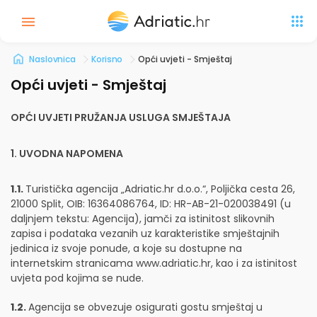
Naslovnica
Korisno
Opći uvjeti - Smještaj
Opći uvjeti - Smještaj
OPĆI UVJETI PRUŽANJA USLUGA SMJEŠTAJA
1. UVODNA NAPOMENA
1.1.
Turistička agencija „Adriatic.hr d.o.o.“, Poljička cesta 26,
21000 Split, OIB: 16364086764, ID: HR-AB-21-020038491 (u
daljnjem tekstu: Agencija), jamči za istinitost slikovnih
zapisa i podataka vezanih uz karakteristike smještajnih
jedinica iz svoje ponude, a koje su dostupne na
internetskim stranicama www.adriatic.hr, kao i za istinitost
uvjeta pod kojima se nude.
1.2.
Agencija se obvezuje osigurati gostu smještaj u