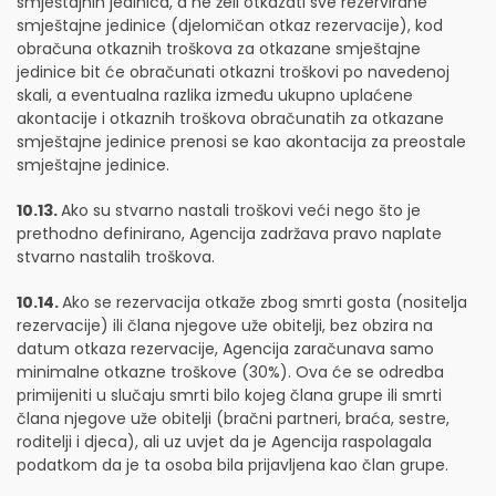
smještajnih jedinica, a ne želi otkazati sve rezervirane
smještajne jedinice (djelomičan otkaz rezervacije), kod
obračuna otkaznih troškova za otkazane smještajne
jedinice bit će obračunati otkazni troškovi po navedenoj
skali, a eventualna razlika između ukupno uplaćene
akontacije i otkaznih troškova obračunatih za otkazane
smještajne jedinice prenosi se kao akontacija za preostale
smještajne jedinice.
10.13.
Ako su stvarno nastali troškovi veći nego što je
prethodno definirano, Agencija zadržava pravo naplate
stvarno nastalih troškova.
10.14.
Ako se rezervacija otkaže zbog smrti gosta (nositelja
rezervacije) ili člana njegove uže obitelji, bez obzira na
datum otkaza rezervacije, Agencija zaračunava samo
minimalne otkazne troškove (30%). Ova će se odredba
primijeniti u slučaju smrti bilo kojeg člana grupe ili smrti
člana njegove uže obitelji (bračni partneri, braća, sestre,
roditelji i djeca), ali uz uvjet da je Agencija raspolagala
podatkom da je ta osoba bila prijavljena kao član grupe.