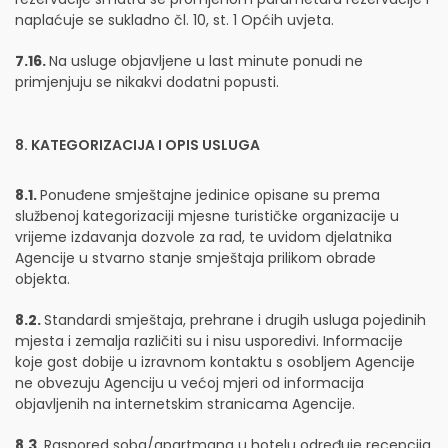
naplaćuje se sukladno čl. 10, st. 1 Općih uvjeta.
7.16.
Na usluge objavljene u last minute ponudi ne
primjenjuju se nikakvi dodatni popusti.
8. KATEGORIZACIJA I OPIS USLUGA
8.1.
Ponuđene smještajne jedinice opisane su prema
službenoj kategorizaciji mjesne turističke organizacije u
vrijeme izdavanja dozvole za rad, te uvidom djelatnika
Agencije u stvarno stanje smještaja prilikom obrade
objekta.
8.2.
Standardi smještaja, prehrane i drugih usluga pojedinih
mjesta i zemalja različiti su i nisu usporedivi. Informacije
koje gost dobije u izravnom kontaktu s osobljem Agencije
ne obvezuju Agenciju u većoj mjeri od informacija
objavljenih na internetskim stranicama Agencije.
8.3.
Raspored soba/apartmana u hotelu određuje recepcija