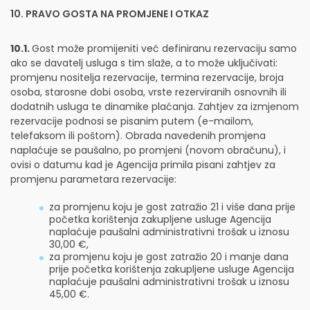
10. PRAVO GOSTA NA PROMJENE I OTKAZ
10.1.
Gost može promijeniti već definiranu rezervaciju samo
ako se davatelj usluga s tim slaže, a to može uključivati:
promjenu nositelja rezervacije, termina rezervacije, broja
osoba, starosne dobi osoba, vrste rezerviranih osnovnih ili
dodatnih usluga te dinamike plaćanja. Zahtjev za izmjenom
rezervacije podnosi se pisanim putem (e-mailom,
telefaksom ili poštom). Obrada navedenih promjena
naplaćuje se paušalno, po promjeni (novom obračunu), i
ovisi o datumu kad je Agencija primila pisani zahtjev za
promjenu parametara rezervacije:
za promjenu koju je gost zatražio 21 i više dana prije
početka korištenja zakupljene usluge Agencija
naplaćuje paušalni administrativni trošak u iznosu
30,00 €,
za promjenu koju je gost zatražio 20 i manje dana
prije početka korištenja zakupljene usluge Agencija
naplaćuje paušalni administrativni trošak u iznosu
45,00 €.