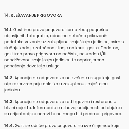
14. RJEŠAVANJE PRIGOVORA
14.1.
Gost ima pravo prigovora samo zbog pogrešno
objavljenih fotografija, odnosno netočno prikazanih
podataka vezanih uz zakupljenu smještajnu jedinicu, osim u
slučaju kada je zatečeno stanje na korist gosta. Dodatno,
gost ima pravo prigovora na nečistu, neurednu i/ili
neodržavanu smještajnu jedinicu te neprimjereno
ponašanje davatelja usluga.
14.2.
Agencija ne odgovara za neizvršene usluge koje gost
nije rezervirao prije dolaska u zakupljenu smještajnu
jedinicu.
14.3.
Agencija ne odgovara za rad trgovina i restorana u
blizini objekta. Informacije o njihovoj udaljenosti od objekta
su orijentacijske naravi te ne mogu biti predmet prigovora.
14.4.
Gost se odriče prava prigovora na sve činjenice koje