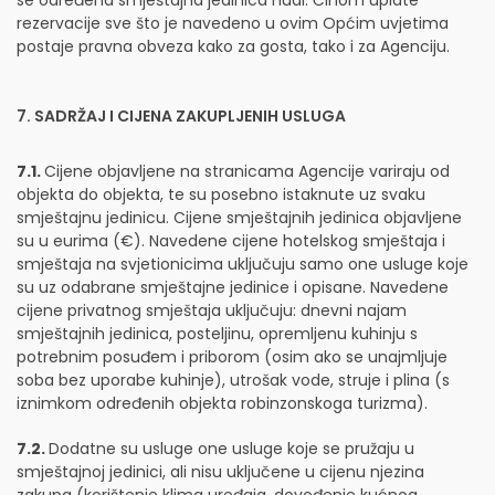
se određena smještajna jedinica nudi. Činom uplate
rezervacije sve što je navedeno u ovim Općim uvjetima
postaje pravna obveza kako za gosta, tako i za Agenciju.
7. SADRŽAJ I CIJENA ZAKUPLJENIH USLUGA
7.1.
Cijene objavljene na stranicama Agencije variraju od
objekta do objekta, te su posebno istaknute uz svaku
smještajnu jedinicu. Cijene smještajnih jedinica objavljene
su u eurima (€). Navedene cijene hotelskog smještaja i
smještaja na svjetionicima uključuju samo one usluge koje
su uz odabrane smještajne jedinice i opisane. Navedene
cijene privatnog smještaja uključuju: dnevni najam
smještajnih jedinica, posteljinu, opremljenu kuhinju s
potrebnim posuđem i priborom (osim ako se unajmljuje
soba bez uporabe kuhinje), utrošak vode, struje i plina (s
iznimkom određenih objekta robinzonskoga turizma).
7.2.
Dodatne su usluge one usluge koje se pružaju u
smještajnoj jedinici, ali nisu uključene u cijenu njezina