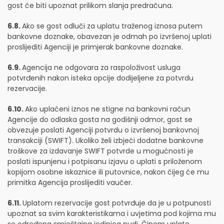
gost će biti upoznat prilikom slanja predračuna.
6.8.
Ako se gost odluči za uplatu traženog iznosa putem
bankovne doznake, obavezan je odmah po izvršenoj uplati
proslijediti Agenciji je primjerak bankovne doznake.
6.9.
Agencija ne odgovara za raspoloživost usluga
potvrđenih nakon isteka opcije dodijeljene za potvrdu
rezervacije.
6.10.
Ako uplaćeni iznos ne stigne na bankovni račun
Agencije do odlaska gosta na godišnji odmor, gost se
obvezuje poslati Agenciji potvrdu o izvršenoj bankovnoj
transakciji (SWIFT). Ukoliko želi izbjeći dodatne bankovne
troškove za izdavanje SWIFT potvrde u mogućnosti je
poslati ispunjenu i potpisanu izjavu o uplati s priloženom
kopijom osobne iskaznice ili putovnice, nakon čijeg će mu
primitka Agencija proslijediti vaučer.
6.11.
Uplatom rezervacije gost potvrđuje da je u potpunosti
upoznat sa svim karakteristikama i uvjetima pod kojima mu