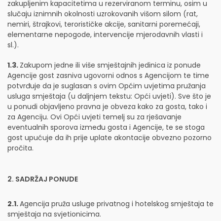
zakupljenim kapacitetima u rezerviranom terminu, osim u
slučaju iznimnih okolnosti uzrokovanih višom silom (rat,
nemiri, štrajkovi, terorističke akcije, sanitarni poremećaji,
elementarne nepogode, intervencije mjerodavnih vlasti i
sl.).
1.3.
Zakupom jedne ili više smještajnih jedinica iz ponude
Agencije gost zasniva ugovorni odnos s Agencijom te time
potvrđuje da je suglasan s ovim Općim uvjetima pružanja
usluga smještaja (u daljnjem tekstu: Opći uvjeti). Sve što je
u ponudi objavljeno pravna je obveza kako za gosta, tako i
za Agenciju. Ovi Opći uvjeti temelj su za rješavanje
eventualnih sporova između gosta i Agencije, te se stoga
gost upućuje da ih prije uplate akontacije obvezno pozorno
pročita.
2. SADRŽAJ PONUDE
2.1.
Agencija pruža usluge privatnog i hotelskog smještaja te
smještaja na svjetionicima.