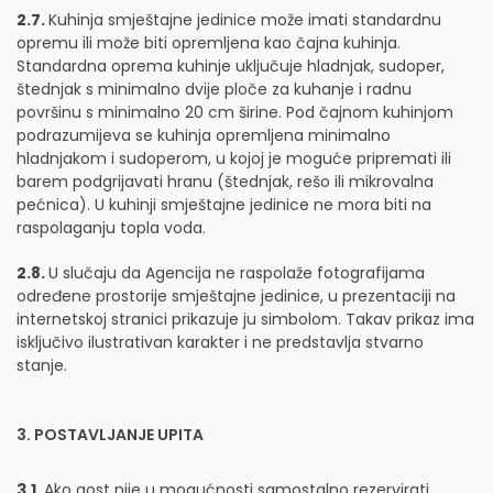
2.7.
Kuhinja smještajne jedinice može imati standardnu
opremu ili može biti opremljena kao čajna kuhinja.
Standardna oprema kuhinje uključuje hladnjak, sudoper,
štednjak s minimalno dvije ploče za kuhanje i radnu
površinu s minimalno 20 cm širine. Pod čajnom kuhinjom
podrazumijeva se kuhinja opremljena minimalno
hladnjakom i sudoperom, u kojoj je moguće pripremati ili
barem podgrijavati hranu (štednjak, rešo ili mikrovalna
pećnica). U kuhinji smještajne jedinice ne mora biti na
raspolaganju topla voda.
2.8.
U slučaju da Agencija ne raspolaže fotografijama
određene prostorije smještajne jedinice, u prezentaciji na
internetskoj stranici prikazuje ju simbolom. Takav prikaz ima
isključivo ilustrativan karakter i ne predstavlja stvarno
stanje.
3. POSTAVLJANJE UPITA
3.1.
Ako gost nije u mogućnosti samostalno rezervirati