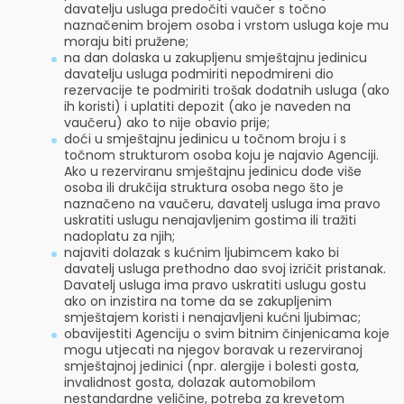
davatelju usluga predočiti vaučer s točno
naznačenim brojem osoba i vrstom usluga koje mu
moraju biti pružene;
na dan dolaska u zakupljenu smještajnu jedinicu
davatelju usluga podmiriti nepodmireni dio
rezervacije te podmiriti trošak dodatnih usluga (ako
ih koristi) i uplatiti depozit (ako je naveden na
vaučeru) ako to nije obavio prije;
doći u smještajnu jedinicu u točnom broju i s
točnom strukturom osoba koju je najavio Agenciji.
Ako u rezerviranu smještajnu jedinicu dođe više
osoba ili drukčija struktura osoba nego što je
naznačeno na vaučeru, davatelj usluga ima pravo
uskratiti uslugu nenajavljenim gostima ili tražiti
nadoplatu za njih;
najaviti dolazak s kućnim ljubimcem kako bi
davatelj usluga prethodno dao svoj izričit pristanak.
Davatelj usluga ima pravo uskratiti uslugu gostu
ako on inzistira na tome da se zakupljenim
smještajem koristi i nenajavljeni kućni ljubimac;
obavijestiti Agenciju o svim bitnim činjenicama koje
mogu utjecati na njegov boravak u rezerviranoj
smještajnoj jedinici (npr. alergije i bolesti gosta,
invalidnost gosta, dolazak automobilom
nestandardne veličine, potreba za krevetom