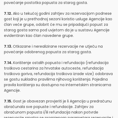
povećanje postotka popusta za starog gosta.
7.12.
Ako u tekućoj godini zahtjev za rezervacijom podnese
gost koji je u prethodnoj sezoni koristio usluge Agencije kao
član veće grupe, odobrit će mu se pripadajući popust za
starog gosta samo pod uvjetom da je u sustavu Agencije
evidentiran kao član navedene grupe.
7.13.
Otkazane i nerealizirane rezervacije ne utječu na
povećanje odobrenog popusta za starog gosta.
7.14.
Korištenje ostalih popusta i refundacija (refundacija
troškova cestarina za hrvatske autoceste, refundacija
troškova goriva, refundacija troškova izrade vize) odobrava
se gostu sukladno pravilima njihovog korištenja. Pojedina
pravila korištenja su dostupna na internetskim stranicama
Agencije.
7.15.
Gost je obavezan provjeriti je li Agencija u predračunu
obračunala sve popuste i refundacije. Zahtjev za
obračunom popusta i/ili refundacija nakon potvrde
rezervacije smatra se promjenom parametara rezervacije i