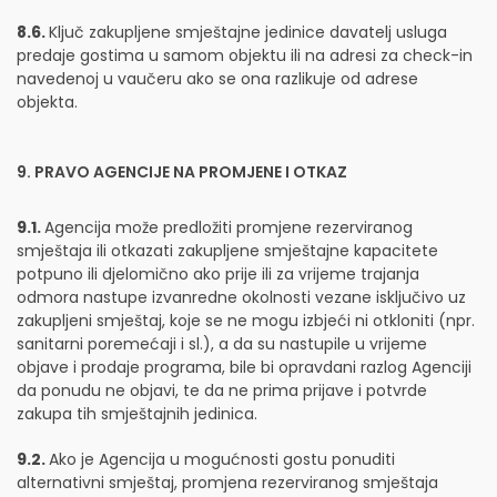
8.6.
Ključ zakupljene smještajne jedinice davatelj usluga
predaje gostima u samom objektu ili na adresi za check-in
navedenoj u vaučeru ako se ona razlikuje od adrese
objekta.
9. PRAVO AGENCIJE NA PROMJENE I OTKAZ
9.1.
Agencija može predložiti promjene rezerviranog
smještaja ili otkazati zakupljene smještajne kapacitete
potpuno ili djelomično ako prije ili za vrijeme trajanja
odmora nastupe izvanredne okolnosti vezane isključivo uz
zakupljeni smještaj, koje se ne mogu izbjeći ni otkloniti (npr.
sanitarni poremećaji i sl.), a da su nastupile u vrijeme
objave i prodaje programa, bile bi opravdani razlog Agenciji
da ponudu ne objavi, te da ne prima prijave i potvrde
zakupa tih smještajnih jedinica.
9.2.
Ako je Agencija u mogućnosti gostu ponuditi
alternativni smještaj, promjena rezerviranog smještaja