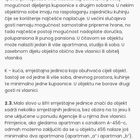
mogućnost dijeljenja kupaonice s drugim sobama. U nekim
objektima sobe imaju na raspolaganju zajedničku kuhinju
čije se korištenje najčešće naplaćuje. U većini slučajeva
gosti nemaju mogućnost samostalne pripreme hrane, no
tada najčešće postoji mogućnost nadoplate doručka,
polupansiona ili punog pansiona. U čitavom se objektu
može nalaziti jedan ili više apartmana, studija ili soba. U
zasebnom dijelu objekta obično žive vlasnici ili obitelj
vlasnika.
K – kuća, smještajna jedinica koja obuhvaća cijeli objekt.
Sastoji se od jedne ili više soba, dnevnog prostora, kuhinje
te minimalno jedne kupaonice. U objektu ne borave drugi
gosti ni vlasnici.
2.3.
Malo slovo u šifri smještajne jedinice znači da objekt
sadrži nekoliko smještajnih jedinica, bez obzira na to jesu li
one uključene u ponudu Agencije ili u njima žive vlasnici.
Primjerice, ako gledamo apartman s oznakom A-456-c,
odmah možemo zaključiti da se u objektu 456 nalaze još
minimalno dva apartmana (apartman „a“ i apartman „b“).