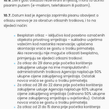
10.6.
Želi li gost otkazati rezervirani smještaj, mora to učiniti
pisanim putem (e-mailom, telefaksom ili poštom).
10.7.
Datum kad je Agencija zaprimila pisanu obavijest o
otkazu osnova je za obračun otkaznih troškova, i to na
sljedeći način:
Besplatan otkaz – isključivo kod posebno označenih
objekata privatnog smještaja – sukladno uvjetima
važećim kod nastanka rezervacije; uplaćena
akontacija vraća se gostu o trošku primatelja.
Ako rezervaciju nije moguće otkazati besplatno,
primjenjuju se sljedeći otkazni troškovi:
Za otkaz do 29 dana prije početka korištenja
zakupljene usluge na ime manipulativnih i
administrativnih troškova Agencija naplaćuje 50%
ukupne cijene zakupljenog smještaja. Ostatak
novca vraća se gostu o trošku primatelja.
Za otkaz od 28 do 22 dana prije početka korištenja
zakupljene usluge Agencija naplaćuje 60% ukupne
cijene zakupljenog smještaja (odnosno 50% ukupne
cijene zakupljenog smještaja u svjetioniku). Ostatak
novca vraća se gostu o trošku primatelja.
Za otkaz od 21 do 15 dana prije početka korištenja