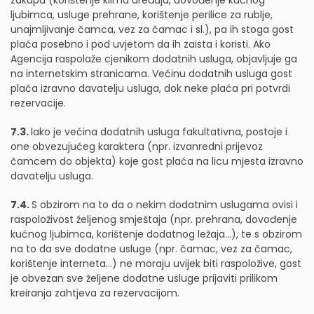
zakupa (korištenje klima uređaja, dovođenje kućnog
ljubimca, usluge prehrane, korištenje perilice za rublje,
unajmljivanje čamca, vez za čamac i sl.), pa ih stoga gost
plaća posebno i pod uvjetom da ih zaista i koristi. Ako
Agencija raspolaže cjenikom dodatnih usluga, objavljuje ga
na internetskim stranicama. Većinu dodatnih usluga gost
plaća izravno davatelju usluga, dok neke plaća pri potvrdi
rezervacije.
7.3.
Iako je većina dodatnih usluga fakultativna, postoje i
one obvezujućeg karaktera (npr. izvanredni prijevoz
čamcem do objekta) koje gost plaća na licu mjesta izravno
davatelju usluga.
7.4.
S obzirom na to da o nekim dodatnim uslugama ovisi i
raspoloživost željenog smještaja (npr. prehrana, dovođenje
kućnog ljubimca, korištenje dodatnog ležaja…), te s obzirom
na to da sve dodatne usluge (npr. čamac, vez za čamac,
korištenje interneta…) ne moraju uvijek biti raspoložive, gost
je obvezan sve željene dodatne usluge prijaviti prilikom
kreiranja zahtjeva za rezervacijom.