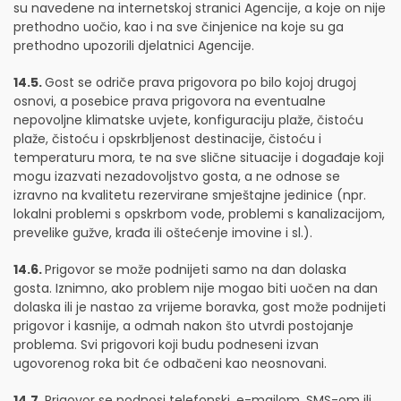
su navedene na internetskoj stranici Agencije, a koje on nije
prethodno uočio, kao i na sve činjenice na koje su ga
prethodno upozorili djelatnici Agencije.
14.5.
Gost se odriče prava prigovora po bilo kojoj drugoj
osnovi, a posebice prava prigovora na eventualne
nepovoljne klimatske uvjete, konfiguraciju plaže, čistoću
plaže, čistoću i opskrbljenost destinacije, čistoću i
temperaturu mora, te na sve slične situacije i događaje koji
mogu izazvati nezadovoljstvo gosta, a ne odnose se
izravno na kvalitetu rezervirane smještajne jedinice (npr.
lokalni problemi s opskrbom vode, problemi s kanalizacijom,
prevelike gužve, krađa ili oštećenje imovine i sl.).
14.6.
Prigovor se može podnijeti samo na dan dolaska
gosta. Iznimno, ako problem nije mogao biti uočen na dan
dolaska ili je nastao za vrijeme boravka, gost može podnijeti
prigovor i kasnije, a odmah nakon što utvrdi postojanje
problema. Svi prigovori koji budu podneseni izvan
ugovorenog roka bit će odbačeni kao neosnovani.
14.7.
Prigovor se podnosi telefonski, e-mailom, SMS-om ili