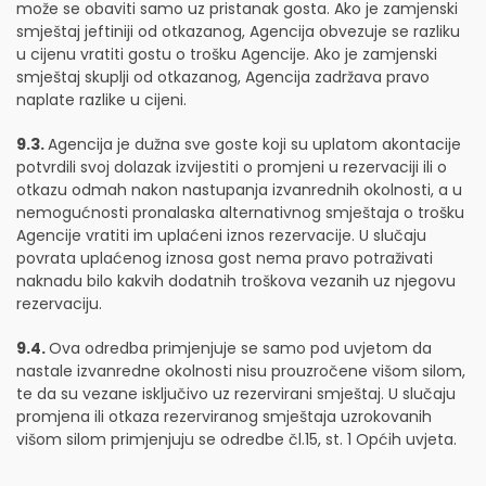
može se obaviti samo uz pristanak gosta. Ako je zamjenski
smještaj jeftiniji od otkazanog, Agencija obvezuje se razliku
u cijenu vratiti gostu o trošku Agencije. Ako je zamjenski
smještaj skuplji od otkazanog, Agencija zadržava pravo
naplate razlike u cijeni.
9.3.
Agencija je dužna sve goste koji su uplatom akontacije
potvrdili svoj dolazak izvijestiti o promjeni u rezervaciji ili o
otkazu odmah nakon nastupanja izvanrednih okolnosti, a u
nemogućnosti pronalaska alternativnog smještaja o trošku
Agencije vratiti im uplaćeni iznos rezervacije. U slučaju
povrata uplaćenog iznosa gost nema pravo potraživati
naknadu bilo kakvih dodatnih troškova vezanih uz njegovu
rezervaciju.
9.4.
Ova odredba primjenjuje se samo pod uvjetom da
nastale izvanredne okolnosti nisu prouzročene višom silom,
te da su vezane isključivo uz rezervirani smještaj. U slučaju
promjena ili otkaza rezerviranog smještaja uzrokovanih
višom silom primjenjuju se odredbe čl.15, st. 1 Općih uvjeta.