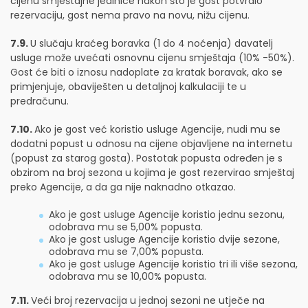
cijenu smještajne jedinice nakon što je gost potvrdio
rezervaciju, gost nema pravo na novu, nižu cijenu.
7.9.
U slučaju kraćeg boravka (1 do 4 noćenja) davatelj
usluge može uvećati osnovnu cijenu smještaja (10% -50%).
Gost će biti o iznosu nadoplate za kratak boravak, ako se
primjenjuje, obaviješten u detaljnoj kalkulaciji te u
predračunu.
7.10.
Ako je gost već koristio usluge Agencije, nudi mu se
dodatni popust u odnosu na cijene objavljene na internetu
(popust za starog gosta). Postotak popusta određen je s
obzirom na broj sezona u kojima je gost rezervirao smještaj
preko Agencije, a da ga nije naknadno otkazao.
Ako je gost usluge Agencije koristio jednu sezonu,
odobrava mu se 5,00% popusta.
Ako je gost usluge Agencije koristio dvije sezone,
odobrava mu se 7,00% popusta.
Ako je gost usluge Agencije koristio tri ili više sezona,
odobrava mu se 10,00% popusta.
7.11.
Veći broj rezervacija u jednoj sezoni ne utječe na