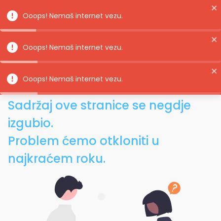
Ooops! Nemaš internet vezu.
Naslovnica
Hrvatska općenito
Istra
Labin
Bartići, Labin
Ooops! Nemaš internet vezu.
Bartići, Labin
Ooops!
Ooops! Nemaš internet vezu.
Sadržaj ove stranice se negdje
izgubio.
Problem ćemo otkloniti u
najkraćem roku.