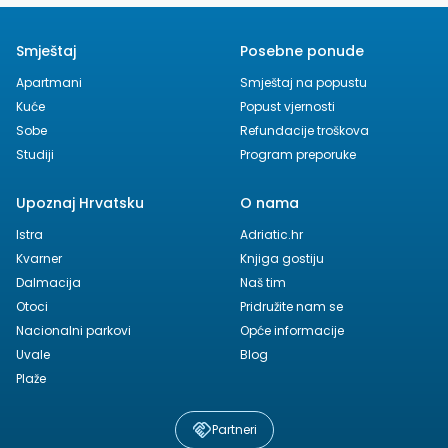
Smještaj
Posebne ponude
Apartmani
Smještaj na popustu
Kuće
Popust vjernosti
Sobe
Refundacije troškova
Studiji
Program preporuke
Upoznaj Hrvatsku
O nama
Istra
Adriatic.hr
Kvarner
Knjiga gostiju
Dalmacija
Naš tim
Otoci
Pridružite nam se
Nacionalni parkovi
Opće informacije
Uvale
Blog
Plaže
Partneri